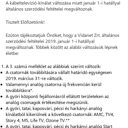
A kábeltelevízió-kínálat változása miatt január 1-i hatállyal
általános szerződési feltételei megváltoznak.
Tisztelt Előfizetőink!
Ezúton tájékoztatjuk Önöket, hogy a Vidanet Zrt. általános
szerződési feltételei 2019. január 1-i hatállyal
megváltoznak. Többek között az alábbi változások lépnek
életbe:
A 3. számú melléklet az alábbiak szerint változik:
A csatornák továbbítására vállalt határidő egységesen
2019. március 31-re változik.
Valamennyi analóg csatorna új frekvencián kerül
továbbításra*.
A győri központi fejállomásról ellátott területeken az
analóg csomagok értékesítése megszűnik.
A győri, tatai, kaposvári, pécsi és harkányi analóg
kínálatból kikerülnek a következő csatornák: AMC, TV4,
Story 4, M5, Life TV, Ozone TV.**
A győri, tatai, kaposvári, pécsi és harkányi analóg Start