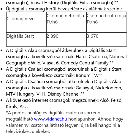
csomagba), Viasat History (Digitális Extra csomagba).**
Új digitális csomag kerül bevezetésre az alábbiak szerint:
Csomag nettó díja
Csomag bruttó díja
Csomag neve
Ft/hó
Ft/hó
Digitális Start
2 890
3 670
A Digitális Alap csomagból átkerülnek a Digitális Start
csomagba a következő csatornák: Hatos Csatorna, National
Geographic Wild, Viasat 6, Comedy Central Family.**
A Digitális Családi csomagból átkerülnek a Digitális Start
csomagba a következő csatornák: Bónum TV.**
A Digitális Családi csomagból átkerülnek a Digitális Alap
csomagba a következő csatornák: Galaxy 4, Nickelodeon,
MTV Hungary, VH1, Disney Channel.**
A következő internet csomagok megszűnnek: Alsó, Felső,
Király, Ász.
*A pontos analóg és digitális csatorna sorrend
megtalálható
www.vidanet.hu
honlapunkon. Ahhoz, hogy
valamennyi csatorna látható legyen, újra kell hangolni a
televíziókészülékeket.