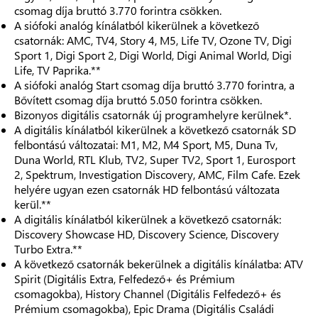
csomag díja bruttó 3.770 forintra csökken.
A siófoki analóg kínálatból kikerülnek a következő
csatornák: AMC, TV4, Story 4, M5, Life TV, Ozone TV, Digi
Sport 1, Digi Sport 2, Digi World, Digi Animal World, Digi
Life, TV Paprika.**
A siófoki analóg Start csomag díja bruttó 3.770 forintra, a
Bővített csomag díja bruttó 5.050 forintra csökken.
Bizonyos digitális csatornák új programhelyre kerülnek*.
A digitális kínálatból kikerülnek a következő csatornák SD
felbontású változatai: M1, M2, M4 Sport, M5, Duna Tv,
Duna World, RTL Klub, TV2, Super TV2, Sport 1, Eurosport
2, Spektrum, Investigation Discovery, AMC, Film Cafe. Ezek
helyére ugyan ezen csatornák HD felbontású változata
kerül.**
A digitális kínálatból kikerülnek a következő csatornák:
Discovery Showcase HD, Discovery Science, Discovery
Turbo Extra.**
A következő csatornák bekerülnek a digitális kínálatba: ATV
Spirit (Digitális Extra, Felfedező+ és Prémium
csomagokba), History Channel (Digitális Felfedező+ és
Prémium csomagokba), Epic Drama (Digitális Családi