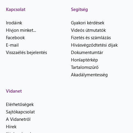
Kapcsolat
Segítség
Irodáink
Gyakori kérdések
Hívjon minket...
Videós útmutatók
Facebook
Fizetés és számlázás
E-mail
Hívásvégződtetési díjak
Visszaélés bejelentés
Dokumentumtár
Honlaptérkép
Tartalomszűrő
Akadálymentesség
Vidanet
Elérhetőségek
Sajtókapcsolat
A Vidanetről
Hírek