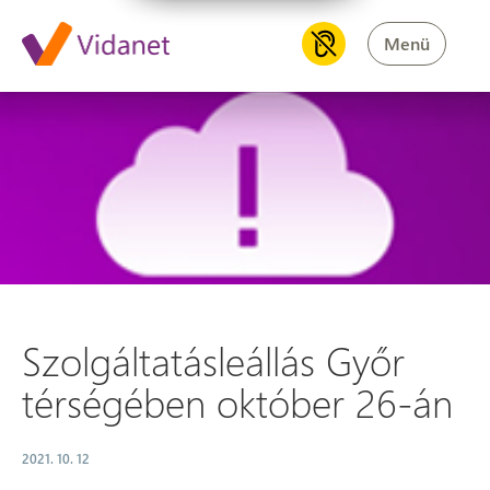
Menü
Szolgáltatásleállás Győr térs
Szolgáltatásleállás Győr
térségében október 26-án
2021. 10. 12