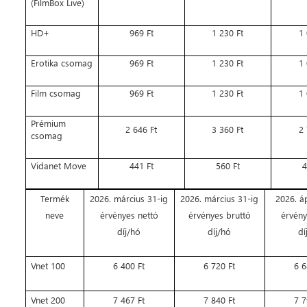
(FilmBox Live)
HD+
969 Ft
1 230 Ft
1 
Erotika csomag
969 Ft
1 230 Ft
1 
Film csomag
969 Ft
1 230 Ft
1 
Prémium
2 646 Ft
3 360 Ft
2 
csomag
Vidanet Move
441 Ft
560 Ft
4
Termék
2026. március 31-ig
2026. március 31-ig
2026. áp
neve
érvényes nettó
érvényes bruttó
érvény
díj/hó
díj/hó
dí
Vnet 100
6 400 Ft
6 720 Ft
6 6
Vnet 200
7 467 Ft
7 840 Ft
7 7