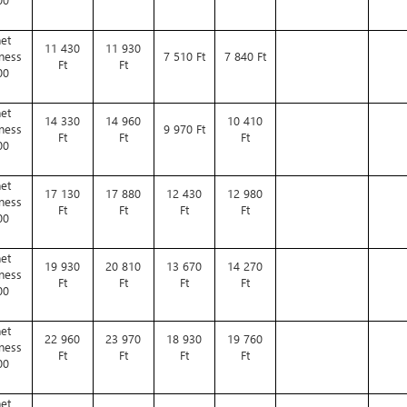
et
11 430
11 930
ness
7 510 Ft
7 840 Ft
Ft
Ft
00
et
14 330
14 960
10 410
ness
9 970 Ft
Ft
Ft
Ft
00
et
17 130
17 880
12 430
12 980
ness
Ft
Ft
Ft
Ft
00
et
19 930
20 810
13 670
14 270
ness
Ft
Ft
Ft
Ft
00
et
22 960
23 970
18 930
19 760
ness
Ft
Ft
Ft
Ft
00
et