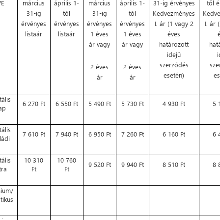
VE
március
április 1-
március
április 1-
31-ig érvényes
től 
31-ig
től
31-ig
től
Kedvezményes
Kedv
érvényes
érvényes
érvényes
érvényes
I. ár (1 vagy 2
I. ár
listaár
listaár
1 éves
1 éves
éves
ár vagy
ár vagy
határozott
hat
idejű
szerződés
sze
2 éves
2 éves
esetén)
es
ár
ár
tális
6 270 Ft
6 550 Ft
5 490 Ft
5 730 Ft
4 930 Ft
5 
ap
tális
7 610 Ft
7 940 Ft
6 950 Ft
7 260 Ft
6 160 Ft
6 
ládi
tális
10 310
10 760
9 520 Ft
9 940 Ft
8 510 Ft
8 
tra
Ft
Ft
ium/
tikus