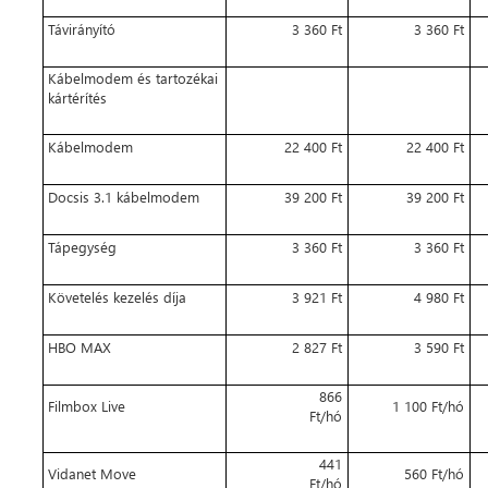
Távirányító
3 360 Ft
3 360 Ft
Kábelmodem és tartozékai
kártérítés
Kábelmodem
22 400 Ft
22 400 Ft
Docsis 3.1 kábelmodem
39 200 Ft
39 200 Ft
Tápegység
3 360 Ft
3 360 Ft
Követelés kezelés díja
3 921 Ft
4 980 Ft
HBO MAX
2 827 Ft
3 590 Ft
866
Filmbox Live
1 100 Ft/hó
Ft/hó
441
Vidanet Move
560 Ft/hó
Ft/hó