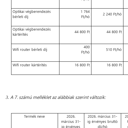
Optikai végberendezés
1 764
2 240 Ft/hó
bérleti díj
Ft/hó
Optikai végberendezés
44 800 Ft
44 800 Ft
kártérítés
400
Wifi router bérleti díj
510 Ft/hó
Ft/hó
Wifi router kártérítés
16 800 Ft
16 800 Ft
A 7. számú melléklet az alábbiak szerint változik:
3.
Termék neve
2026.
2026. március 31-
20
március 31-
ig érvényes bruttó
ig érvényes
díj/hó