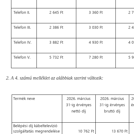
Telefon II.
2 645 Ft
3 360 Ft
2 7
Telefon III.
2 386 Ft
3 030 Ft
2 4
Telefon IV.
3 882 Ft
4 930 Ft
4 0
Telefon V.
5 732 Ft
7 280 Ft
5 9
2. A 4. számú melléklet az alábbiak szerint változik:
Termék neve
2026. március
2026. március
2
31-ig érvényes
31-ig érvényes
é
nettó díj
bruttó díj
Belépési díj kábeltelevízió
szolgáltatás megrendelése
10 762 Ft
13 670 Ft