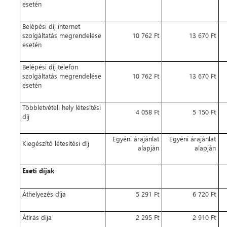
esetén
Belépési díj internet
szolgáltatás megrendelése
10 762 Ft
13 670 Ft
esetén
Belépési díj telefon
szolgáltatás megrendelése
10 762 Ft
13 670 Ft
esetén
Többletvételi hely létesítési
4 058 Ft
5 150 Ft
díj
Egyéni árajánlat
Egyéni árajánlat
Kiegészítő létesítési díj
alapján
alapján
Eseti díjak
Áthelyezés díja
5 291 Ft
6 720 Ft
Átírás díja
2 295 Ft
2 910 Ft