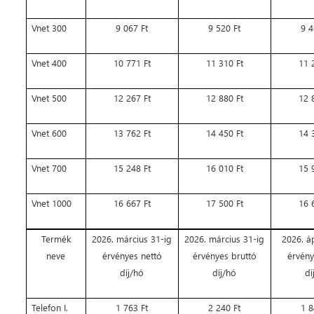
Vnet 300
9 067 Ft
9 520 Ft
9 4
Vnet 400
10 771 Ft
11 310 Ft
11 
Vnet 500
12 267 Ft
12 880 Ft
12 
Vnet 600
13 762 Ft
14 450 Ft
14 
Vnet 700
15 248 Ft
16 010 Ft
15 
Vnet 1000
16 667 Ft
17 500 Ft
16 
Termék
2026. március 31-ig
2026. március 31-ig
2026. áp
neve
érvényes nettó
érvényes bruttó
érvény
díj/hó
díj/hó
dí
Telefon I.
1 763 Ft
2 240 Ft
1 8