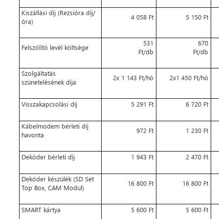
Kiszállási díj (Rezsióra díj/
4 058 Ft
5 150 Ft
óra)
531
670
Felszólító levél költsége
Ft/db
Ft/db
Szolgáltatás
2x 1 143 Ft/hó
2x1 450 Ft/hó
szünetelésének díja
Visszakapcsolási díj
5 291 Ft
6 720 Ft
Kábelmodem bérleti díj
972 Ft
1 230 Ft
havonta
Dekóder bérleti díj
1 943 Ft
2 470 Ft
Dekóder készülék (SD Set
16 800 Ft
16 800 Ft
Top Box, CAM Modul)
SMART kártya
5 600 Ft
5 600 Ft