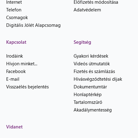
Internet
Előfizetés módosítása
Telefon
Adatvédelem
Csomagok
Digitális Jólét Alapcsomag
Kapcsolat
Segítség
Irodáink
Gyakori kérdések
Hívjon minket...
Videós útmutatók
Facebook
Fizetés és számlázás
E-mail
Hívásvégződtetési díjak
Visszaélés bejelentés
Dokumentumtár
Honlaptérkép
Tartalomszűrő
Akadálymentesség
Vidanet