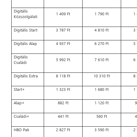
Digitális
1 409 Ft
1 790 Ft
1 
Közszolgálati
Digitális Start
3 787 Ft
4 810 Ft
3 
Digitális Alap
4 937 Ft
6 270 Ft
5 
Digitális
5 992 Ft
7 610 Ft
6 
Családi
Digitális Extra
8 118 Ft
10 310 Ft
8 
Start+
1 323 Ft
1 680 Ft
1 
Alap+
882 Ft
1 120 Ft
9
Családi+
441 Ft
560 Ft
4
HBO Pak
2 827 Ft
3 590 Ft
2 