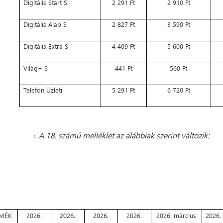
Digitális Start S
2 291 Ft
2 910 Ft
Digitális Alap S
2 827 Ft
3 590 Ft
Digitális Extra S
4 409 Ft
5 600 Ft
Világ+ S
441 Ft
560 Ft
Telefon Üzleti
5 291 Ft
6 720 Ft
A 18. számú melléklet az alábbiak szerint változik:
4.
MÉK
2026.
2026.
2026.
2026.
2026. március
2026. 