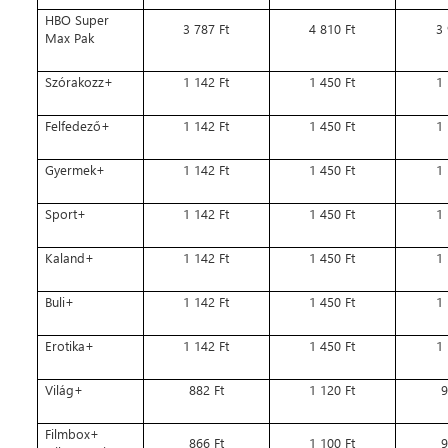
HBO Super
3 787 Ft
4 810 Ft
3 
Max Pak
Szórakozz+
1 142 Ft
1 450 Ft
1 
Felfedező+
1 142 Ft
1 450 Ft
1 
Gyermek+
1 142 Ft
1 450 Ft
1 
Sport+
1 142 Ft
1 450 Ft
1 
Kaland+
1 142 Ft
1 450 Ft
1 
Buli+
1 142 Ft
1 450 Ft
1 
Erotika+
1 142 Ft
1 450 Ft
1 
Világ+
882 Ft
1 120 Ft
9
Filmbox+
866 Ft
1 100 Ft
9