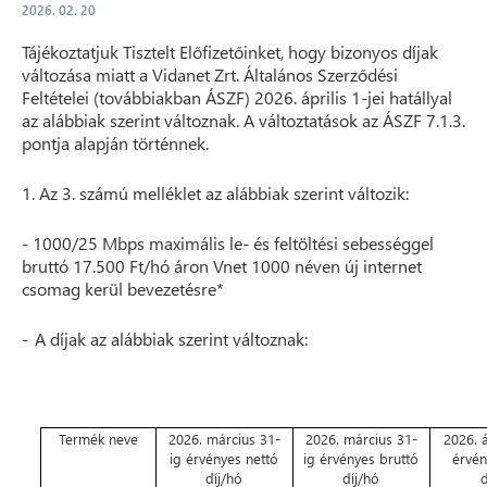
2026. 02. 20
Tájékoztatjuk Tisztelt Előfizetőinket, hogy bizonyos díjak
változása miatt a Vidanet Zrt. Általános Szerződési
Feltételei (továbbiakban ÁSZF) 2026. április 1-jei hatállyal
az alábbiak szerint változnak. A változtatások az ÁSZF 7.1.3.
pontja alapján történnek.
1. Az 3. számú melléklet az alábbiak szerint változik:
- 1000/25 Mbps maximális le- és feltöltési sebességgel
bruttó 17.500 Ft/hó áron Vnet 1000 néven új internet
csomag kerül bevezetésre*
-
A díjak az alábbiak szerint változnak:
Termék neve
2026. március 31-
2026. március 31-
2026. á
ig érvényes nettó
ig érvényes bruttó
érvén
díj/hó
díj/hó
d