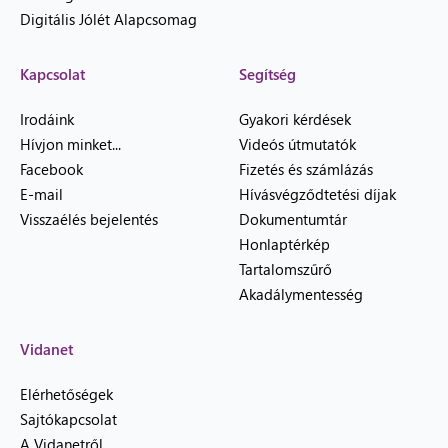
Digitális Jólét Alapcsomag
Kapcsolat
Segítség
Irodáink
Gyakori kérdések
Hívjon minket...
Videós útmutatók
Facebook
Fizetés és számlázás
E-mail
Hívásvégződtetési díjak
Visszaélés bejelentés
Dokumentumtár
Honlaptérkép
Tartalomszűrő
Akadálymentesség
Vidanet
Elérhetőségek
Sajtókapcsolat
A Vidanetről