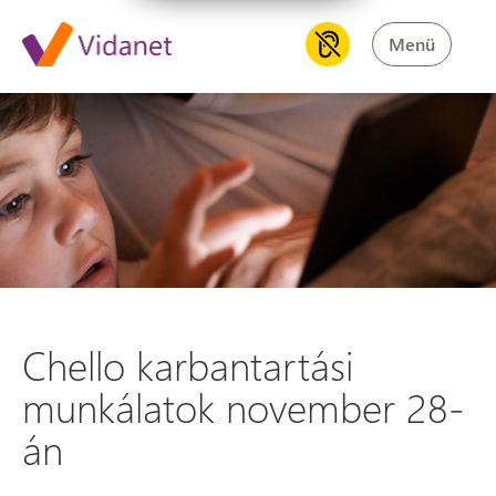
Menü
Chello karbantartási munkál
Chello karbantartási
munkálatok november 28-
án