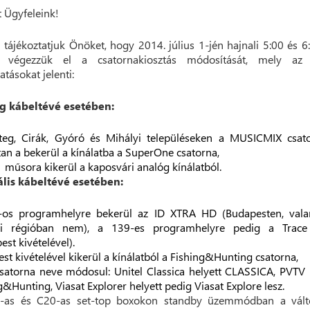
t Ügyfeleink!
 tájékoztatjuk Önöket, hogy 2014. július 1-jén hajnali 5:00 és 6
t végezzük el a csatornakiosztás módosítását, mely az 
atásokat jelenti:
g kábeltévé esetében:
teg, Cirák, Gyóró és Mihályi településeken a MUSICMIX csat
tan a bekerül a kínálatba a SuperOne csatorna,
 műsora kikerül a kaposvári analóg kínálatból.
ális kábeltévé esetében:
-os programhelyre bekerül az ID XTRA HD (Budapesten, vala
ai régióban nem), a 139-es programhelyre pedig a Trace
est kivételével).
st kivételével kikerül a kínálatból a Fishing&Hunting csatorna,
satorna neve módosul: Unitel Classica helyett CLASSICA, PVTV 
g&Hunting, Viasat Explorer helyett pedig Viasat Explore lesz.
-as és C20-as set-top boxokon standby üzemmódban a vált