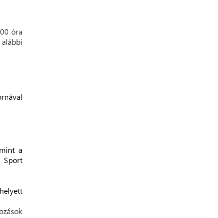
:00 óra
alábbi
ornával
mint a
 Sport
helyett
ozások