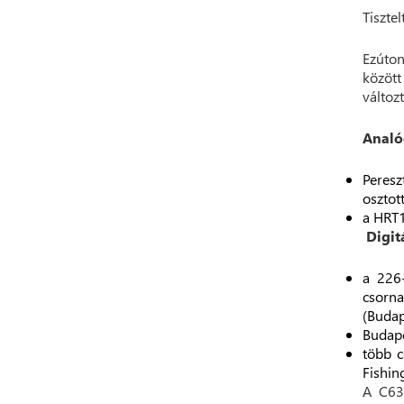
Tisztel
Ezúton
közöt
változt
Analó
Peresz
osztot
a HRT1
Digit
a 226
csorn
(Budap
Budape
több c
Fishin
A C63