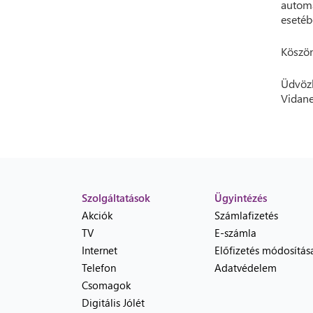
autom
esetéb
Köszön
Üdvözl
Vidane
Szolgáltatások
Ügyintézés
Akciók
Számlafizetés
TV
E-számla
Internet
Előfizetés módosítás
Telefon
Adatvédelem
Csomagok
Digitális Jólét