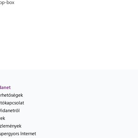
op-box
danet
érhetőségek
jtókapcsolat
Vidanetről
rek
zlemények
upergyors Internet