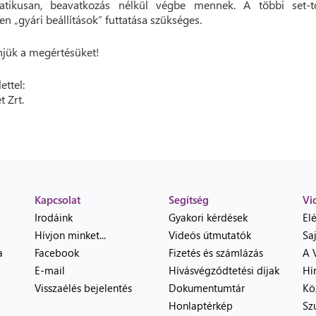
atikusan, beavatkozás nélkül végbe mennek. A többi set-t
en „gyári beállítások” futtatása szükséges.
jük a megértésüket!
ettel:
t Zrt.
Kapcsolat
Segítség
Vi
Irodáink
Gyakori kérdések
El
Hívjon minket...
Videós útmutatók
Sa
a
Facebook
Fizetés és számlázás
A 
E-mail
Hívásvégződtetési díjak
Hí
Visszaélés bejelentés
Dokumentumtár
Kö
Honlaptérkép
Sz