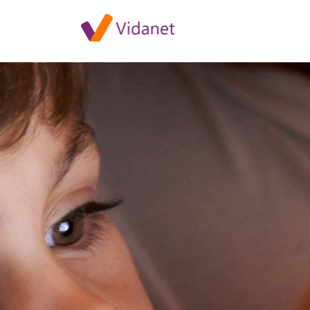
Csatornakiosztás változások jú