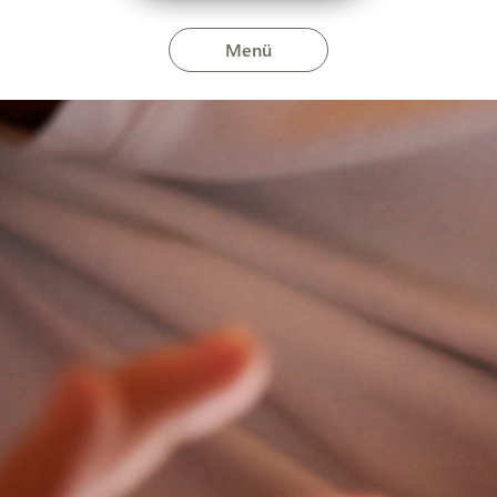
Menü
lius 1-jén