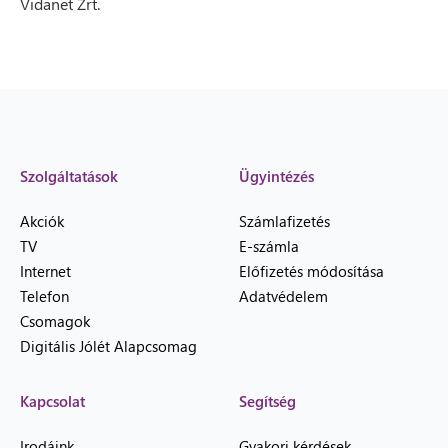
Vidanet Zrt.
Szolgáltatások
Ügyintézés
Akciók
Számlafizetés
TV
E-számla
Internet
Előfizetés módosítása
Telefon
Adatvédelem
Csomagok
Digitális Jólét Alapcsomag
Kapcsolat
Segítség
Irodáink
Gyakori kérdések