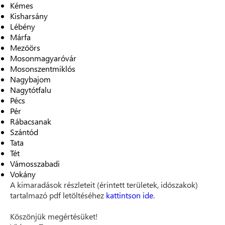
Kémes
Kisharsány
Lébény
Márfa
Mezőörs
Mosonmagyaróvár
Mosonszentmiklós
Nagybajom
Nagytótfalu
Pécs
Pér
Rábacsanak
Szántód
Tata
Tét
Vámosszabadi
Vokány
A kimaradások részleteit (érintett területek, időszakok)
tartalmazó pdf letöltéséhez
kattintson ide
.
Köszönjük megértésüket!