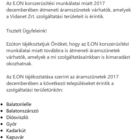
Az E.ON korszerűsítési munkálatai miatt 2017
decemberében átmeneti áramszünetek várhatók, amelyek
a Vidanet Zrt. szolgáltatási területeit is érintik.
Tisztelt Ügyfeleink!
Ezúton tájékoztatjuk Önöket, hogy az E.ON korszerűsítési
munkálatai miatt továbbra is átmeneti áramszünetek
várhatók, amelyek a mi szolgáltatásainkban is kimaradást
okozhatnak.
Az E.ON tájékoztatása szerint az áramszünetek 2017
decemberében a következő településeket érintik a
szolgáltatási területünkön:
Balatonlelle
Balatonszárszó
Diósviszló
Győr
Kadarkút
Kapuvár