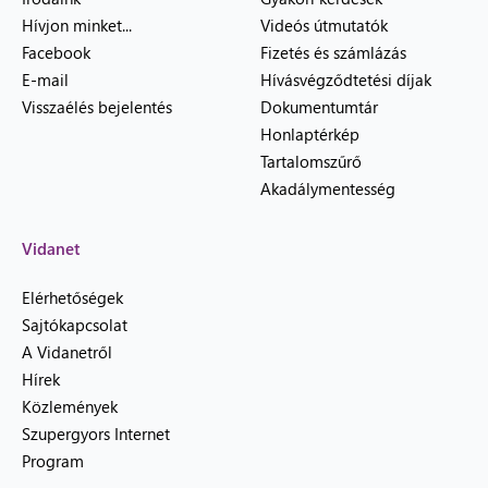
Hívjon minket...
Videós útmutatók
Facebook
Fizetés és számlázás
E-mail
Hívásvégződtetési díjak
Visszaélés bejelentés
Dokumentumtár
Honlaptérkép
Tartalomszűrő
Akadálymentesség
Vidanet
Elérhetőségek
Sajtókapcsolat
A Vidanetről
Hírek
Közlemények
Szupergyors Internet
Program