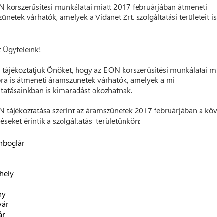
N korszerűsítési munkálatai miatt 2017 februárjában átmeneti
ünetek várhatók, amelyek a Vidanet Zrt. szolgáltatási területeit is
.
t Ügyfeleink!
 tájékoztatjuk Önöket, hogy az E.ON korszerűsítési munkálatai mi
ra is átmeneti áramszünetek várhatók, amelyek a mi
ltatásainkban is kimaradást okozhatnak.
N tájékoztatása szerint az áramszünetek 2017 februárjában a kö
léseket érintik a szolgáltatási területünkön:
nboglár
hely
ny
vár
ár