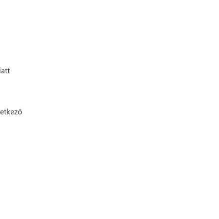
att
vetkező