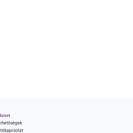
danet
érhetőségek
jtókapcsolat