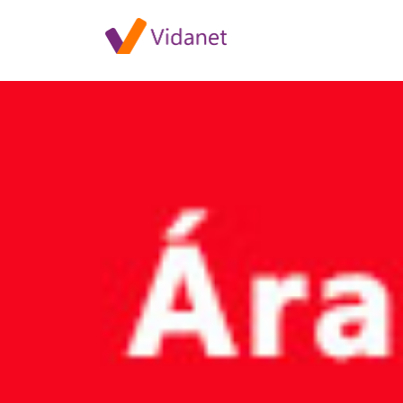
E.ON áramszünetek 2017. feb