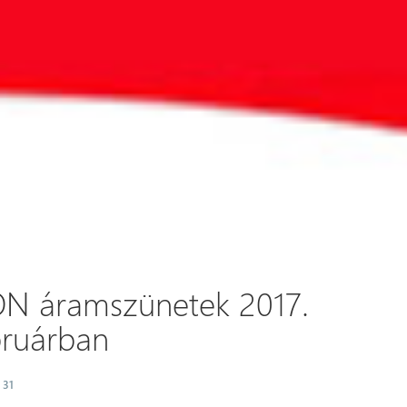
ON áramszünetek 2017.
bruárban
 31