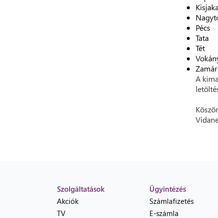
Kisjak
Nagytó
Pécs
Tata
Tét
Vokán
Zamár
A kima
letölt
Köszön
Vidane
Szolgáltatások
Ügyintézés
Akciók
Számlafizetés
TV
E-számla