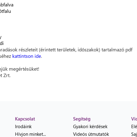
abfalva
tfalu
y
di
radások részleteit (érintett területek, időszakok) tartalmazó pdf
éséhez
kattintson ide
.
jük megértésüket!
t Zrt.
Kapcsolat
Segítség
Vi
Irodáink
Gyakori kérdések
El
Hívjon minket...
Videós útmutatók
Sa