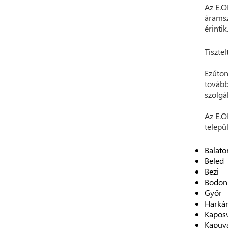
Az E.O
áramsz
érintik
Tisztel
Ezúton
tovább
szolgá
Az E.O
telepü
Balato
Beled
Bezi
Bodon
Győr
Harká
Kapos
Kapuv