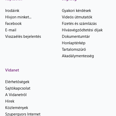
Irodáink
Gyakori kérdések
Hívjon minket...
Videós útmutatók
Facebook
Fizetés és számlázás
E-mail
Hívásvégződtetési díjak
Visszaélés bejelentés
Dokumentumtár
Honlaptérkép
Tartalomszűrő
Akadálymentesség
Vidanet
Elérhetőségek
Sajtókapcsolat
A Vidanetről
Hírek
Közlemények
Szupergyors Internet