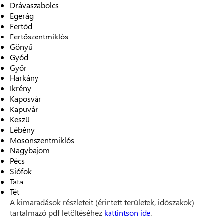
Drávaszabolcs
Egerág
Fertőd
Fertőszentmiklós
Gönyű
Gyód
Győr
Harkány
Ikrény
Kaposvár
Kapuvár
Keszü
Lébény
Mosonszentmiklós
Nagybajom
Pécs
Siófok
Tata
Tét
A kimaradások részleteit (érintett területek, időszakok)
tartalmazó pdf letöltéséhez
kattintson ide
.