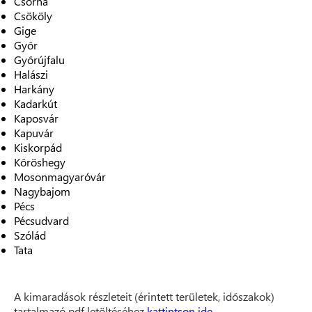
Csorna
Csököly
Gige
Győr
Győrújfalu
Halászi
Harkány
Kadarkút
Kaposvár
Kapuvár
Kiskorpád
Kőröshegy
Mosonmagyaróvár
Nagybajom
Pécs
Pécsudvard
Szólád
Tata
A kimaradások részleteit (érintett területek, időszakok)
tartalmazó pdf letöltéséhez
kattintson ide
.