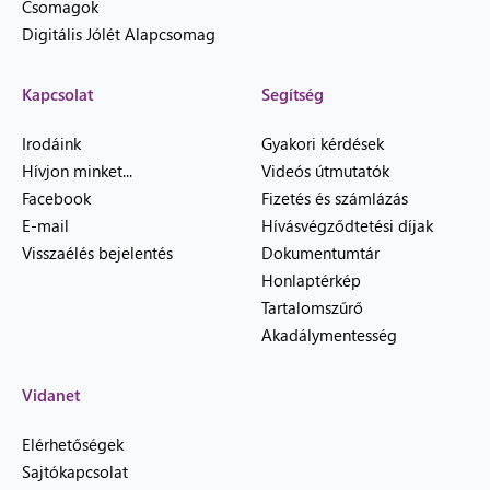
Csomagok
Digitális Jólét Alapcsomag
Kapcsolat
Segítség
Irodáink
Gyakori kérdések
Hívjon minket...
Videós útmutatók
Facebook
Fizetés és számlázás
E-mail
Hívásvégződtetési díjak
Visszaélés bejelentés
Dokumentumtár
Honlaptérkép
Tartalomszűrő
Akadálymentesség
Vidanet
Elérhetőségek
Sajtókapcsolat