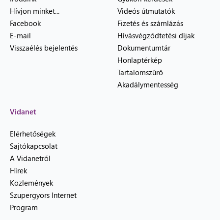
Hívjon minket...
Videós útmutatók
Facebook
Fizetés és számlázás
E-mail
Hívásvégződtetési díjak
Visszaélés bejelentés
Dokumentumtár
Honlaptérkép
Tartalomszűrő
Akadálymentesség
Vidanet
Elérhetőségek
Sajtókapcsolat
A Vidanetről
Hírek
Közlemények
Szupergyors Internet
Program