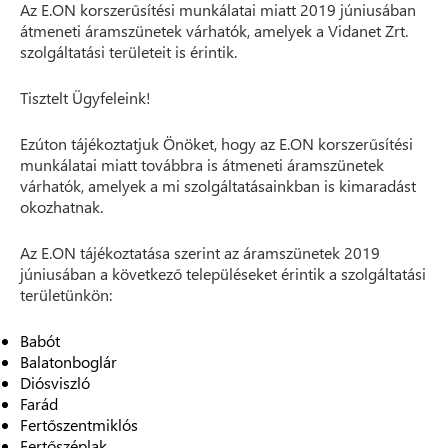
Az E.ON korszerűsítési munkálatai miatt 2019 júniusában
átmeneti áramszünetek várhatók, amelyek a Vidanet Zrt.
szolgáltatási területeit is érintik.
Tisztelt Ügyfeleink!
Ezúton tájékoztatjuk Önöket, hogy az E.ON korszerűsítési
munkálatai miatt továbbra is átmeneti áramszünetek
várhatók, amelyek a mi szolgáltatásainkban is kimaradást
okozhatnak.
Az E.ON tájékoztatása szerint az áramszünetek 2019
júniusában a következő településeket érintik a szolgáltatási
területünkön:
Babót
Balatonboglár
Diósviszló
Farád
Fertőszentmiklós
Fertőszéplak