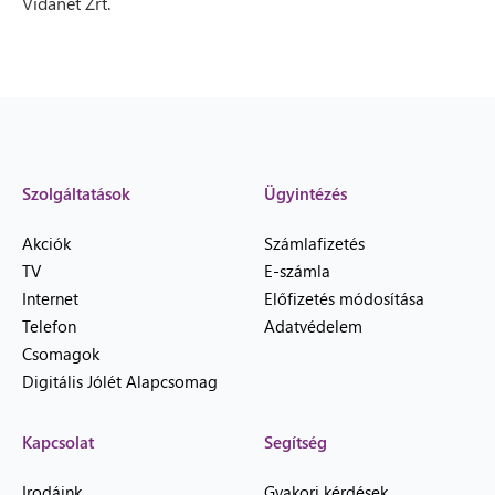
Vidanet Zrt.
Szolgáltatások
Ügyintézés
Akciók
Számlafizetés
TV
E-számla
Internet
Előfizetés módosítása
Telefon
Adatvédelem
Csomagok
Digitális Jólét Alapcsomag
Kapcsolat
Segítség
Irodáink
Gyakori kérdések