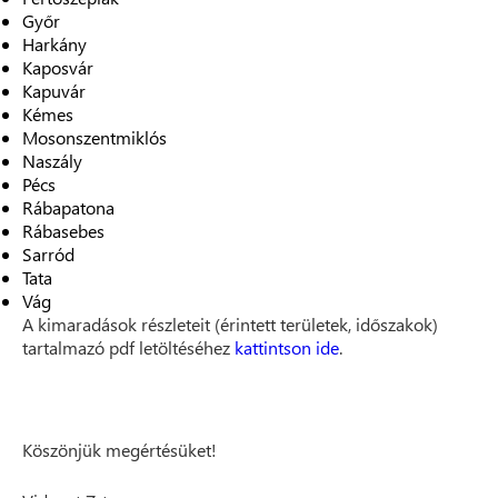
Győr
Harkány
Kaposvár
Kapuvár
Kémes
Mosonszentmiklós
Naszály
Pécs
Rábapatona
Rábasebes
Sarród
Tata
Vág
A kimaradások részleteit (érintett területek, időszakok)
tartalmazó pdf letöltéséhez
kattintson ide
.
Köszönjük megértésüket!