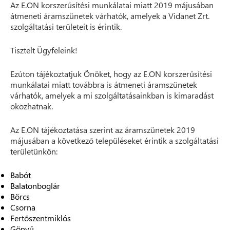
Az E.ON korszerűsítési munkálatai miatt 2019 májusában
átmeneti áramszünetek várhatók, amelyek a Vidanet Zrt.
szolgáltatási területeit is érintik.
Tisztelt Ügyfeleink!
Ezúton tájékoztatjuk Önöket, hogy az E.ON korszerűsítési
munkálatai miatt továbbra is átmeneti áramszünetek
várhatók, amelyek a mi szolgáltatásainkban is kimaradást
okozhatnak.
Az E.ON tájékoztatása szerint az áramszünetek 2019
májusában a következő településeket érintik a szolgáltatási
területünkön:
Babót
Balatonboglár
Börcs
Csorna
Fertőszentmiklós
Gönyű