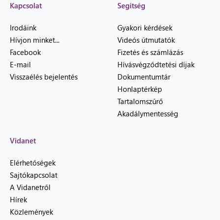
Kapcsolat
Segítség
Irodáink
Gyakori kérdések
Hívjon minket...
Videós útmutatók
Facebook
Fizetés és számlázás
E-mail
Hívásvégződtetési díjak
Visszaélés bejelentés
Dokumentumtár
Honlaptérkép
Tartalomszűrő
Akadálymentesség
Vidanet
Elérhetőségek
Sajtókapcsolat
A Vidanetről
Hírek
Közlemények