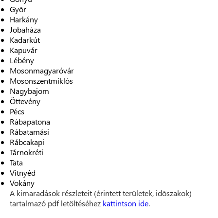
Győr
Harkány
Jobaháza
Kadarkút
Kapuvár
Lébény
Mosonmagyaróvár
Mosonszentmiklós
Nagybajom
Öttevény
Pécs
Rábapatona
Rábatamási
Rábcakapi
Tárnokréti
Tata
Vitnyéd
Vokány
A kimaradások részleteit (érintett területek, időszakok)
tartalmazó pdf letöltéséhez
kattintson ide
.