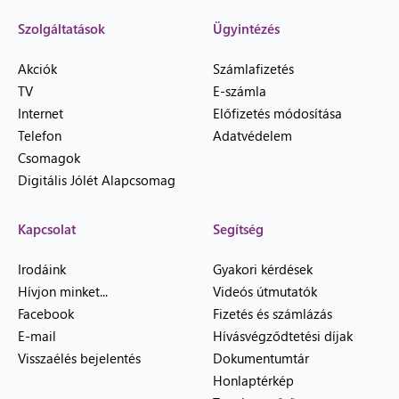
Szolgáltatások
Ügyintézés
Akciók
Számlafizetés
TV
E-számla
Internet
Előfizetés módosítása
Telefon
Adatvédelem
Csomagok
Digitális Jólét Alapcsomag
Kapcsolat
Segítség
Irodáink
Gyakori kérdések
Hívjon minket...
Videós útmutatók
Facebook
Fizetés és számlázás
E-mail
Hívásvégződtetési díjak
Visszaélés bejelentés
Dokumentumtár
Honlaptérkép