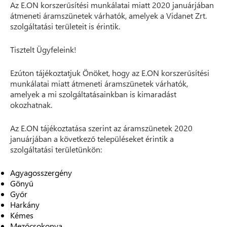
Az E.ON korszerűsítési munkálatai miatt 2020 januárjában
átmeneti áramszünetek várhatók, amelyek a Vidanet Zrt.
szolgáltatási területeit is érintik.
Tisztelt Ügyfeleink!
Ezúton tájékoztatjuk Önöket, hogy az E.ON korszerűsítési
munkálatai miatt átmeneti áramszünetek várhatók,
amelyek a mi szolgáltatásainkban is kimaradást
okozhatnak.
Az E.ON tájékoztatása szerint az áramszünetek 2020
januárjában a következő településeket érintik a
szolgáltatási területünkön:
Agyagosszergény
Gönyű
Győr
Harkány
Kémes
Mezőcsokonya