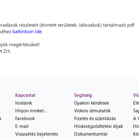
d
radások részleteit (érintett területek, időszakok) tartalmazó pdf
éséhez
kattintson ide
.
jük megértésüket!
t Zrt.
Kapcsolat
Segítség
Vi
Irodáink
Gyakori kérdések
El
Hívjon minket...
Videós útmutatók
Sa
a
Facebook
Fizetés és számlázás
A 
E-mail
Hívásvégződtetési díjak
Hí
Visszaélés bejelentés
Dokumentumtár
Kö