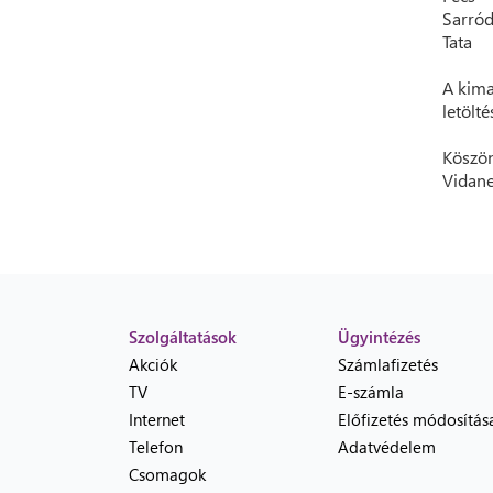
Sarró
Tata
A kima
letölt
Köszön
Vidane
Szolgáltatások
Ügyintézés
Akciók
Számlafizetés
TV
E-számla
Internet
Előfizetés módosítás
Telefon
Adatvédelem
Csomagok