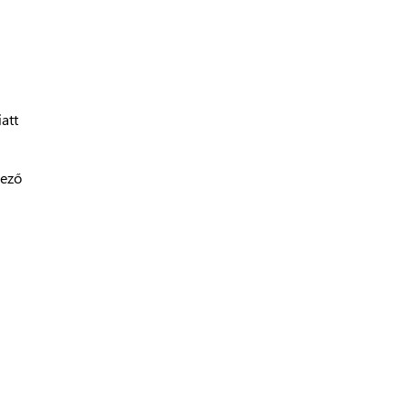
att
kező