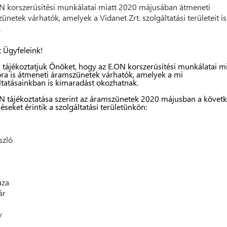
N korszerűsítési munkálatai miatt 2020 májusában átmeneti
ünetek várhatók, amelyek a Vidanet Zrt. szolgáltatási területeit is
.
t Ügyfeleink!
 tájékoztatjuk Önöket, hogy az E.ON korszerűsítési munkálatai mi
ra is átmeneti áramszünetek várhatók, amelyek a mi
ltatásainkban is kimaradást okozhatnak.
N tájékoztatása szerint az áramszünetek 2020 májusban a követ
léseket érintik a szolgáltatási területünkön:
szló
áza
ár
y