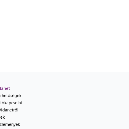
danet
érhetőségek
jtókapcsolat
Vidanetről
rek
zlemények