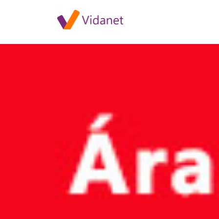
E.ON áramszünetek 2020. má