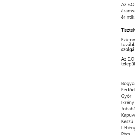
Az E.O
áramsz
érintik
Tisztel
Ezúton
tovább
szolgá
Az E.O
telepü
Bogyo
Fertőd
Győr
Ikrény
Jobah
Kapuv
Keszü
Lébén
Pécs