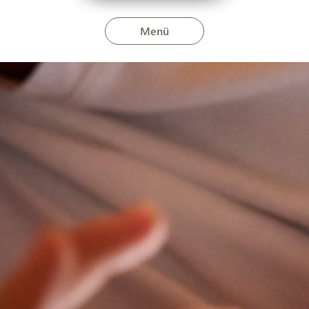
Menü
es verziója Androidra