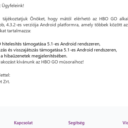
t Ügyfeleink!
n tájékoztatjuk Önöket, hogy mától elérhető az HBO GO alka
bb, 4.3.2-es verziója Android platformra, amely többek között az
okat tartalmazza:
 hitelesítés támogatása 5.1-es Android rendszeren,
tszás és visszajátszás támogatása 5.1-es Android rendszeren,
s a hibaüzenetek megjelenítésében.
rakozást kívánunk az HBO GO műsoraihoz!
ettel:
t Zrt.
Kapcsolat
Segítség
Vi