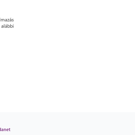
lmazás
 alábbi
danet