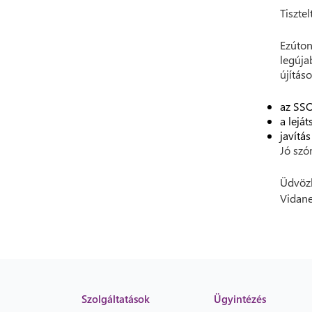
Tisztel
Ezúto
legúja
újítás
az SSO
a lejá
javítá
Jó szó
Üdvözl
Vidane
Szolgáltatások
Ügyintézés