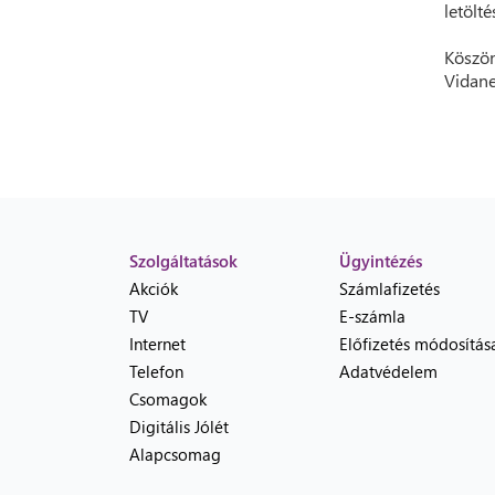
letölt
Köszön
Vidane
Szolgáltatások
Ügyintézés
Akciók
Számlafizetés
TV
E-számla
Internet
Előfizetés módosítás
Telefon
Adatvédelem
Csomagok
Digitális Jólét
Alapcsomag