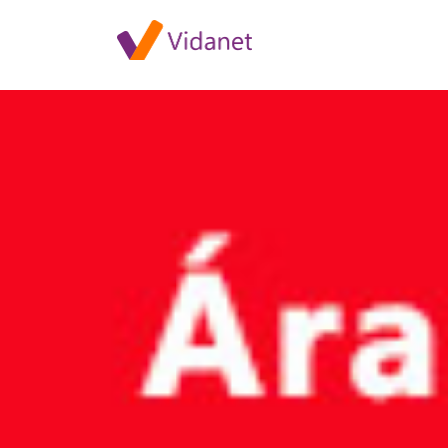
E.ON áramszünetek 2020 júli