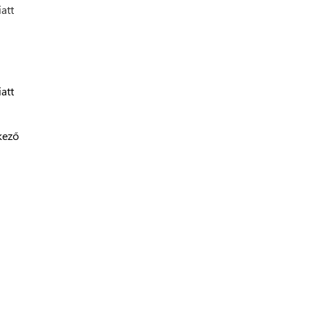
att
att
kező