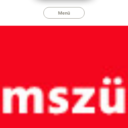
Menü
usában