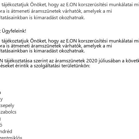
 tájékoztatjuk Önöket, hogy az E.ON korszerűsítési munkálatai mi
ra is átmeneti áramszünetek várhatók, amelyek a mi
ltatásainkban is kimaradást okozhatnak.
t Ügyfeleink!
 tájékoztatjuk Önöket, hogy az E.ON korszerűsítési munkálatai mi
ra is átmeneti áramszünetek várhatók, amelyek a mi
ltatásainkban is kimaradást okozhatnak.
N tájékoztatása szerint az áramszünetek 2020 júliusában a követ
léseket érintik a szolgáltatási területünkön:
a
ly
sepely
zabolcs
g
ó
endréd
zentmiklós