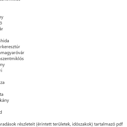
ny
ő
ár
shida
rkeresztúr
magyaróvár
szentmiklós
ény
ri
áza
ta
rkány
d
radások részleteit (érintett területek, időszakok) tartalmazó pdf