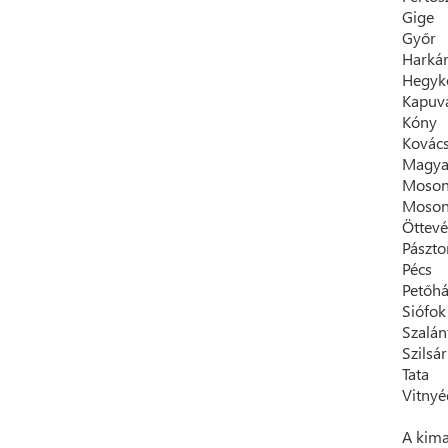
Gige
Győr
Harká
Hegyk
Kapuv
Kóny
Kovác
Magya
Moson
Moson
Öttev
Pászto
Pécs
Petőh
Siófok
Szalán
Szilsá
Tata
Vitnyé
A kima