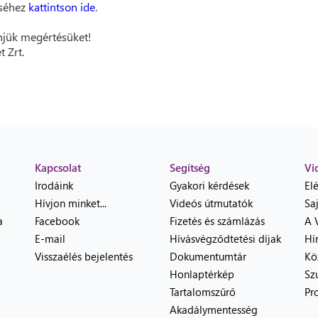
éséhez
kattintson ide
.
jük megértésüket!
t Zrt.
Kapcsolat
Segítség
Vi
Irodáink
Gyakori kérdések
El
Hívjon minket...
Videós útmutatók
Sa
a
Facebook
Fizetés és számlázás
A 
E-mail
Hívásvégződtetési díjak
Hí
Visszaélés bejelentés
Dokumentumtár
Kö
Honlaptérkép
Sz
Tartalomszűrő
Pr
Akadálymentesség