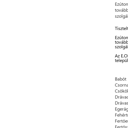
Ezúton
tovább
szolgá
Tisztel
Ezúton
tovább
szolgá
Az E.O
telepü
Babót
Csorn
Csökö
Drávac
Drávas
Egerá
Fehért
Fertő
Fertős