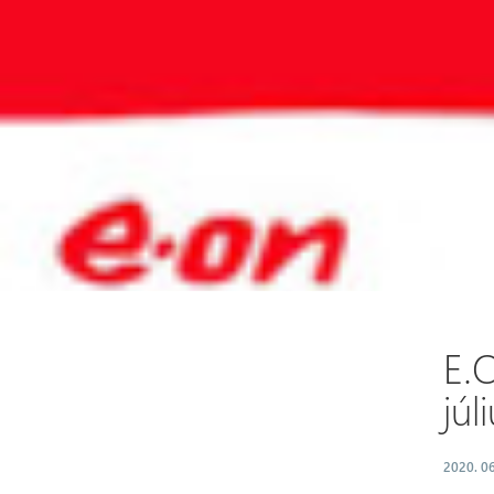
E.
júl
2020. 06