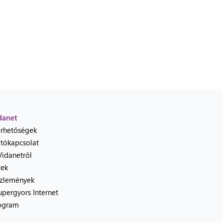
danet
érhetőségek
jtókapcsolat
Vidanetről
rek
zlemények
upergyors Internet
ogram