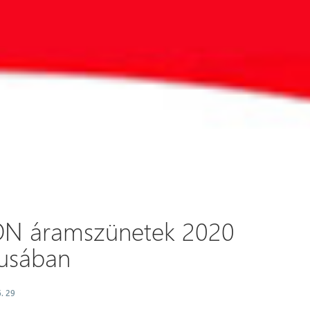
ON áramszünetek 2020
iusában
. 29