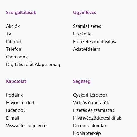
Szolgáltatások
Ügyintézés
Akciók
Számlafizetés
TV
E-számla
Internet
Előfizetés módosítása
Telefon
Adatvédelem
Csomagok
Digitális Jólét Alapcsomag
Kapcsolat
Segítség
Irodáink
Gyakori kérdések
Hívjon minket...
Videós útmutatók
Facebook
Fizetés és számlázás
E-mail
Hívásvégződtetési díjak
Visszaélés bejelentés
Dokumentumtár
Honlaptérkép