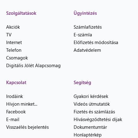
Szolgáltatások
Ügyintézés
Akciók
Számlafizetés
TV
E-számla
Internet
Előfizetés módosítása
Telefon
Adatvédelem
Csomagok
Digitális Jólét Alapcsomag
Kapcsolat
Segítség
Irodáink
Gyakori kérdések
Hívjon minket...
Videós útmutatók
Facebook
Fizetés és számlázás
E-mail
Hívásvégződtetési díjak
Visszaélés bejelentés
Dokumentumtár
Honlaptérkép