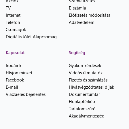
Akciók
Számlafizetés
TV
E-számla
Internet
Előfizetés módosítása
Telefon
Adatvédelem
Csomagok
Digitális Jólét Alapcsomag
Kapcsolat
Segítség
Irodáink
Gyakori kérdések
Hívjon minket...
Videós útmutatók
Facebook
Fizetés és számlázás
E-mail
Hívásvégződtetési díjak
Visszaélés bejelentés
Dokumentumtár
Honlaptérkép
Tartalomszűrő
Akadálymentesség