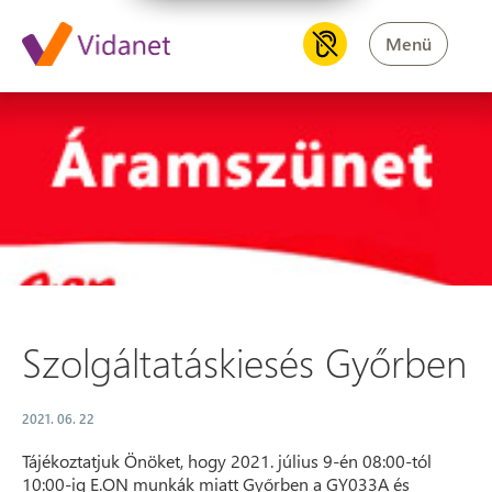
Menü
Szolgáltatáskiesés Győrben
Szolgáltatáskiesés Győrben
2021. 06. 22
Tájékoztatjuk Önöket, hogy 2021. július 9-én 08:00-tól
10:00-ig E.ON munkák miatt Győrben a GY033A és