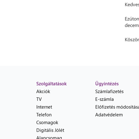
Kedves
Ezúton
decemb
Köszön
Szolgáltatások
Ügyintézés
Akciók
Számlafizetés
TV
E-számla
Internet
Előfizetés módosítás
Telefon
Adatvédelem
Csomagok
Digitális Jólét
Alapcsomag