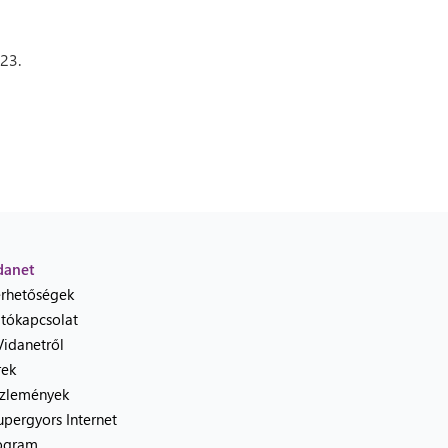
023.
danet
érhetőségek
jtókapcsolat
Vidanetről
rek
zlemények
upergyors Internet
ogram