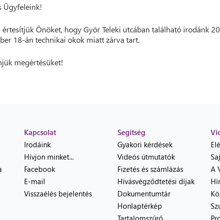
 Ügyfeleink!
 értesítjük Önöket, hogy Győr Teleki utcában található irodánk 2
er 18-án technikai okok miatt zárva tart.
jük megértésüket!
Kapcsolat
Segítség
Vi
Irodáink
Gyakori kérdések
El
Hívjon minket...
Videós útmutatók
Sa
a
Facebook
Fizetés és számlázás
A 
E-mail
Hívásvégződtetési díjak
Hí
Visszaélés bejelentés
Dokumentumtár
Kö
Honlaptérkép
Sz
Tartalomszűrő
Pr