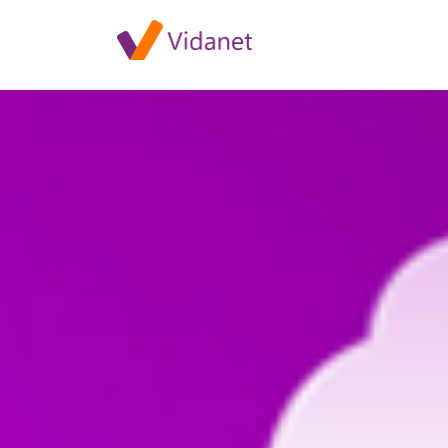
Győr Teleki utcai irodánk dec