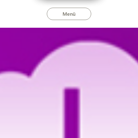
Menü
ember 18-án zárva tart