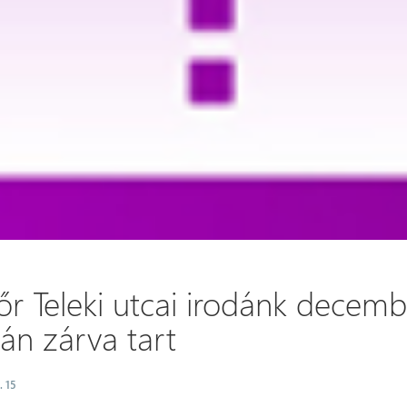
őr Teleki utcai irodánk decemb
án zárva tart
. 15