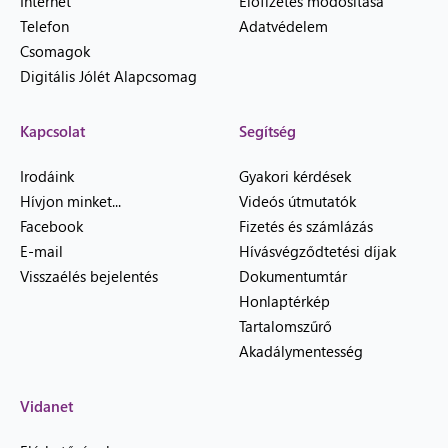
Internet
Előfizetés módosítása
Telefon
Adatvédelem
Csomagok
Digitális Jólét Alapcsomag
Kapcsolat
Segítség
Irodáink
Gyakori kérdések
Hívjon minket...
Videós útmutatók
Facebook
Fizetés és számlázás
E-mail
Hívásvégződtetési díjak
Visszaélés bejelentés
Dokumentumtár
Honlaptérkép
Tartalomszűrő
Akadálymentesség
Vidanet