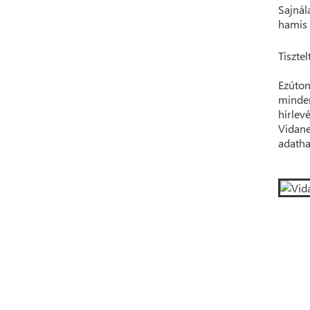
Sajnál
hamis 
Tisztel
Ezúton
minden
hírlev
Vidane
adatha