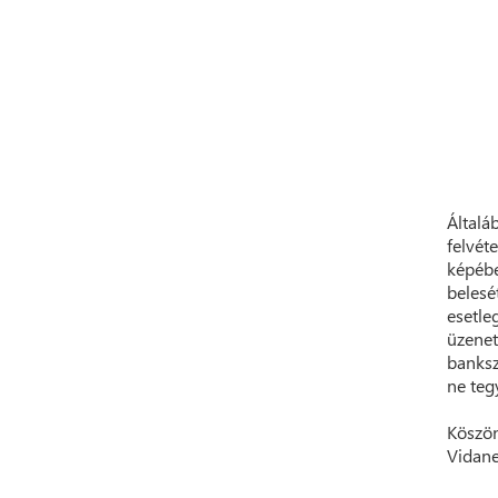
Általá
felvét
képébe
belesé
esetle
üzenet
banksz
ne teg
Köszön
Vidane