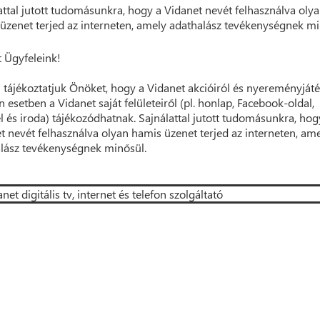
attal jutott tudomásunkra, hogy a Vidanet nevét felhasználva oly
üzenet terjed az interneten, amely adathalász tevékenységnek mi
t Ügyfeleink!
 tájékoztatjuk Önöket, hogy a Vidanet akcióiról és nyereményjáté
 esetben a Vidanet saját felületeiről (pl. honlap, Facebook-oldal,
él és iroda) tájékozódhatnak. Sajnálattal jutott tudomásunkra, hog
t nevét felhasználva olyan hamis üzenet terjed az interneten, am
lász tevékenységnek minősül.