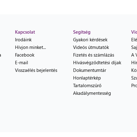
Kapcsolat
Segítség
Vi
Irodáink
Gyakori kérdések
El
Hívjon minket...
Videós útmutatók
Sa
a
Facebook
Fizetés és számlázás
A 
E-mail
Hívásvégződtetési díjak
Hí
Visszaélés bejelentés
Dokumentumtár
Kö
Honlaptérkép
Sz
Tartalomszűrő
Pr
Akadálymentesség