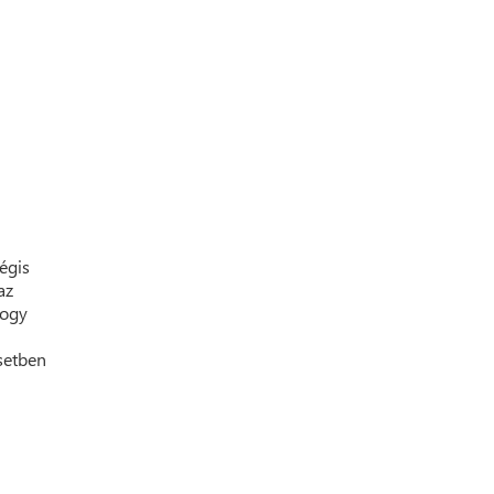
égis
az
hogy
setben