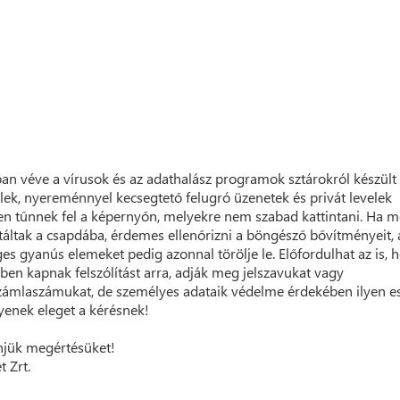
ban véve a vírusok és az adathalász programok sztárokról készült
elek, nyereménnyel kecsegtető felugró üzenetek és privát levelek
n tűnnek fel a képernyőn, melyekre nem szabad kattintani. Ha m
táltak a csapdába, érdemes ellenőrizni a böngésző bővítményeit, 
ges gyanús elemeket pedig azonnal törölje le. Előfordulhat az is, 
ben kapnak felszólítást arra, adják meg jelszavukat vagy
ámlaszámukat, de személyes adataik védelme érdekében ilyen e
yenek eleget a kérésnek!
jük megértésüket!
t Zrt.