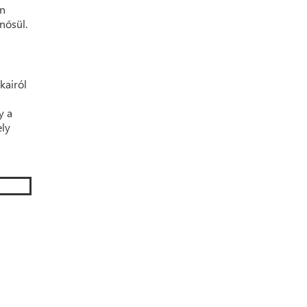
an
nősül.
kairól
y a
ely