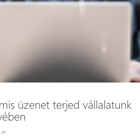
is üzenet terjed vállalatunk
vében
. 01