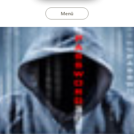
Menü
unk nevében