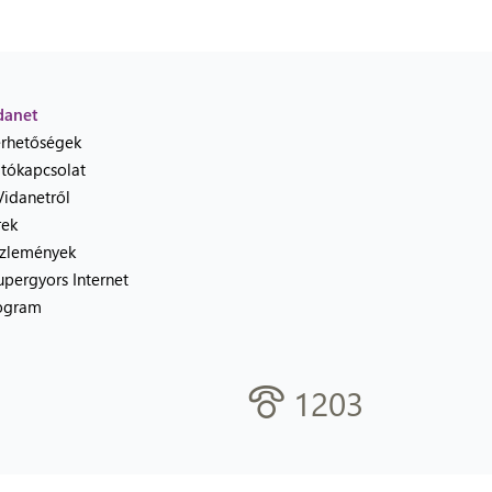
danet
érhetőségek
jtókapcsolat
Vidanetről
rek
zlemények
upergyors Internet
ogram
1203