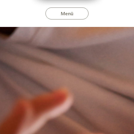
Menü
er 18-án