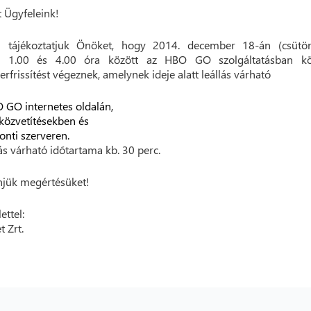
t Ügyfeleink!
n tájékoztatjuk Önöket, hogy 2014. december 18-án (csütör
li 1.00 és 4.00 óra között az HBO GO szolgáltatásban kö
erfrissítést végeznek, amelynek ideje alatt leállás várható
 GO internetes oldalán,
 közvetítésekben és
onti szerveren.
lás várható időtartama kb. 30 perc.
jük megértésüket!
ettel:
t Zrt.