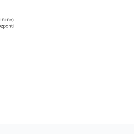
tökön)
zponti