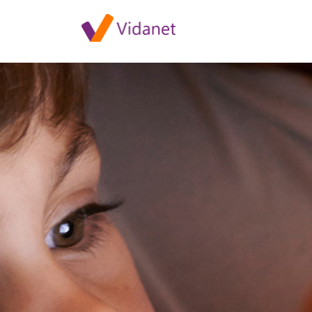
HBO GO karbantartás decemb