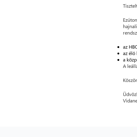
Tisztel
Ezúto
hajna
rendsz
az HBO
az élő
a közp
A leál
Köszön
Üdvözl
Vidane