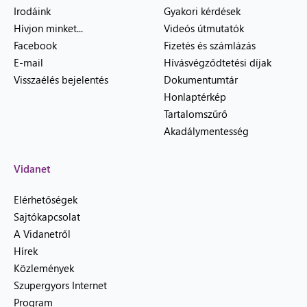
Irodáink
Gyakori kérdések
Hívjon minket...
Videós útmutatók
Facebook
Fizetés és számlázás
E-mail
Hívásvégződtetési díjak
Visszaélés bejelentés
Dokumentumtár
Honlaptérkép
Tartalomszűrő
Akadálymentesség
Vidanet
Elérhetőségek
Sajtókapcsolat
A Vidanetről
Hírek
Közlemények
Szupergyors Internet
Program