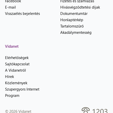
Facebook
Fizetés és számlázás
E-mail
Hívásvégződtetési díjak
Visszaélés bejelentés
Dokumentumtár
Honlaptérkép
Tartalomszűrő
Akadálymentesség
Vidanet
Elérhetőségek
Sajtókapcsolat
A Vidanetről
Hírek
Közlemények
Szupergyors Internet
Program
1203
© 2026 Vidanet