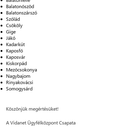
Balatonőszöd
Balatonszárszó
Szólád
Csököly
Gige
Jákó
Kadarkút
Kaposfő
Kaposvár
Kiskorpád
Mezőcsokonya
Nagybajom
Rinyakovácsi
Somogysárd
Köszönjük megértésüket!
A Vidanet Ügyfélközpont Csapata