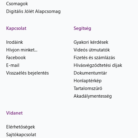
Csomagok
Digitális Jólét Alapcsomag
Kapcsolat
Segítség
Irodáink
Gyakori kérdések
Hívjon minket...
Videós útmutatók
Facebook
Fizetés és számlázás
E-mail
Hívásvégződtetési díjak
Visszaélés bejelentés
Dokumentumtár
Honlaptérkép
Tartalomszűrő
Akadálymentesség
Vidanet
Elérhetőségek
Sajtókapcsolat