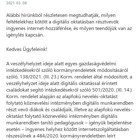
2021. 03. 08
Alábbi hírünkből részletesen megtudhatják, milyen
feltételekhez kötött a digitális oktatásban résztvevők
ingyenes internet-hozzáférése, és milyen teendőjük van az
igénylés kapcsán.
Kedves Ügyfeleink!
A veszélyhelyzet ideje alatt egyes gazdaságvédelmi
intézkedésekről szóló kormányrendeletek módosításáról
szóló, 138/2021. (III. 23.) Korm. rendelet által módosított, a
veszélyhelyzet ideje alatt digitális oktatással érintett
családokat segítő intézkedésekről szóló 501/2020. (XI. 14.)
Korm. rendelet alapján az alapfokú nevelés-oktatást
folytató köznevelési intézményben digitális munkarendben
részt vevő diákok és családjaik, illetve az alapfokú nevelés-
oktatást folytató köznevelési intézményben digitális
munkarendben tanító pedagógusok – igényük bejelentése
esetén – ingyenes helyhez között internetszolgáltatásban
részesülnek a 484/2020. kormányrendeletben leírt