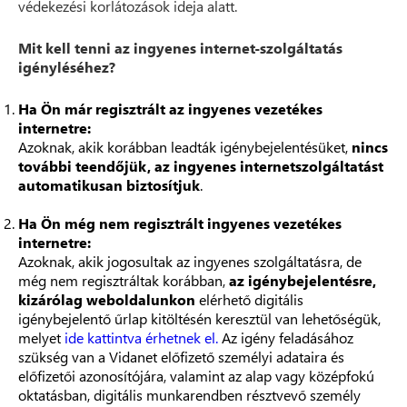
védekezési korlátozások ideja alatt.
Mit kell tenni az ingyenes internet-szolgáltatás
igényléséhez?
Ha Ön már regisztrált az ingyenes vezetékes
internetre:
Azoknak, akik korábban leadták igénybejelentésüket,
nincs
további teendőjük, az ingyenes internetszolgáltatást
automatikusan biztosítjuk
.
Ha Ön még nem regisztrált ingyenes vezetékes
internetre:
Azoknak, akik jogosultak az ingyenes szolgáltatásra, de
még nem regisztráltak korábban,
az igénybejelentésre,
kizárólag weboldalunkon
elérhető digitális
igénybejelentő űrlap kitöltésén keresztül van lehetőségük,
melyet
ide kattintva érhetnek el.
Az igény feladásához
szükség van a Vidanet előfizető személyi adataira és
előfizetői azonosítójára, valamint az alap vagy középfokú
oktatásban, digitális munkarendben résztvevő személy