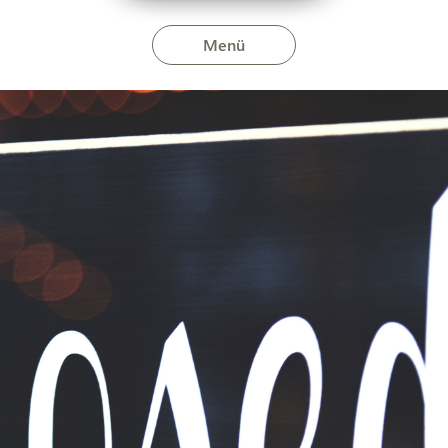
Menü
tva tartás