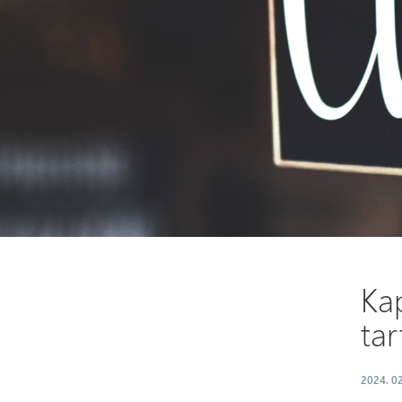
Kap
tar
2024. 02