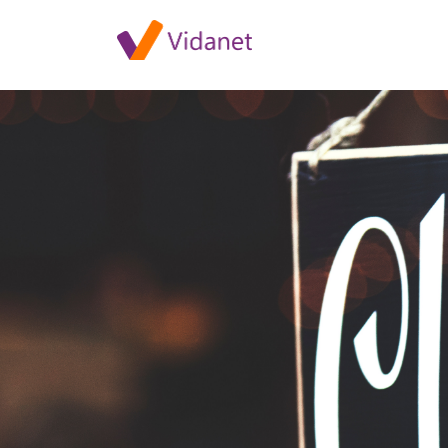
Kaposvári iroda rendkívüli nyi