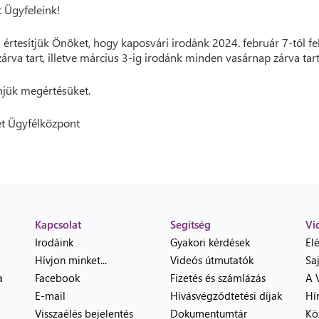
t Ügyfeleink!
 értesítjük Önöket, hogy kaposvári irodánk 2024. február 7-től f
zárva tart, illetve március 3-ig irodánk minden vasárnap zárva tart
jük megértésüket.
t Ügyfélközpont
Kapcsolat
Segítség
Vi
Irodáink
Gyakori kérdések
El
Hívjon minket...
Videós útmutatók
Sa
a
Facebook
Fizetés és számlázás
A 
E-mail
Hívásvégződtetési díjak
Hí
Visszaélés bejelentés
Dokumentumtár
Kö