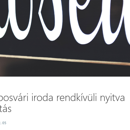
osvári iroda rendkívüli nyitva
tás
. 05