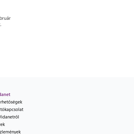
ebruár
.
danet
érhetőségek
jtókapcsolat
Vidanetről
rek
zlemények