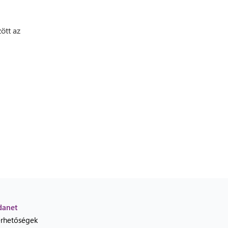
ött az
danet
érhetőségek