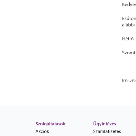
Kedves
Ezúton
alábbi 
Hétfő-
Szomba
Köszön
Szolgáltatások
Ügyintézés
Akciók
Számlafizetés