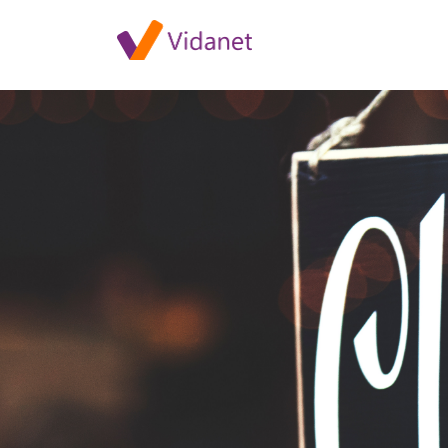
Kaposvári iroda nyitva tartása