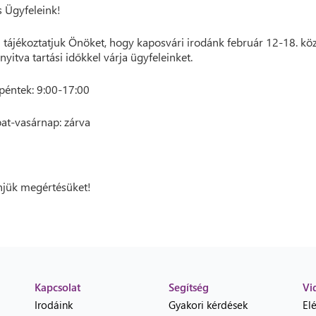
 Ügyfeleink!
 tájékoztatjuk Önöket, hogy kaposvári irodánk február 12-18. köz
nyitva tartási időkkel várja ügyfeleinket.
péntek: 9:00-17:00
t-vasárnap: zárva
jük megértésüket!
Kapcsolat
Segítség
Vi
Irodáink
Gyakori kérdések
El