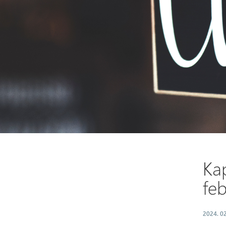
Kap
feb
2024. 02