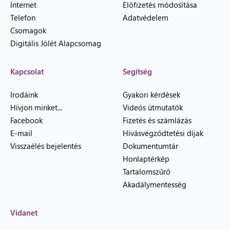
Internet
Előfizetés módosítása
Telefon
Adatvédelem
Csomagok
Digitális Jólét Alapcsomag
Kapcsolat
Segítség
Irodáink
Gyakori kérdések
Hívjon minket...
Videós útmutatók
Facebook
Fizetés és számlázás
E-mail
Hívásvégződtetési díjak
Visszaélés bejelentés
Dokumentumtár
Honlaptérkép
Tartalomszűrő
Akadálymentesség
Vidanet