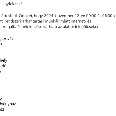
t Ügyfeleink!
 értesítjük Önöket, hogy 2024. november 12-én 00:00 és 06:00 k
ti rendszerkarbantartási munkák miatt internet- és
nszolgáltatásunk kiesése várható az alábbi településeken:
gszovát
cs
hely
szló
a
ó
övényház
áza