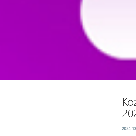
Kö
20
2024. 10