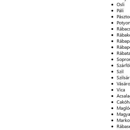
Osli
Páli
Pászto
Potyo
Rábac
Rábak
Rábap
Rábap
Rábat
Sopro
Szárfö
Szil
Szilsá
Vásáro
Vica
Acsala
Cakóh
Magló
Magya
Marko
Rábas