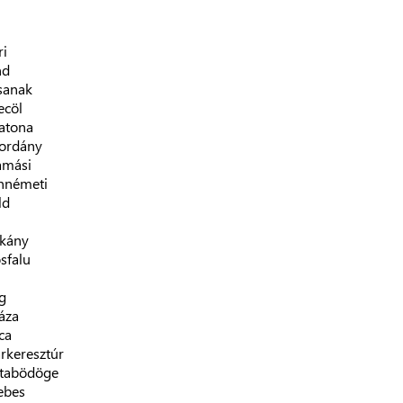
ri
nd
sanak
ecöl
atona
ordány
amási
nnémeti
ld
rkány
sfalu
g
áza
ca
rkeresztúr
tabödöge
ebes