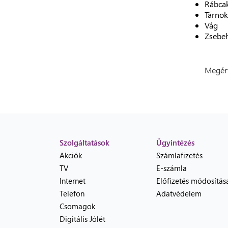
Rábca
Tárnok
Vág
Zsebe
Megért
Szolgáltatások
Ügyintézés
Akciók
Számlafizetés
TV
E-számla
Internet
Előfizetés módosítás
Telefon
Adatvédelem
Csomagok
Digitális Jólét