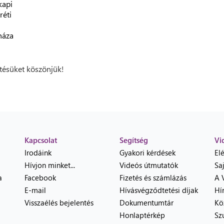
kapi
réti
háza
ésüket köszönjük!
Kapcsolat
Segítség
Vi
Irodáink
Gyakori kérdések
El
Hívjon minket...
Videós útmutatók
Sa
a
Facebook
Fizetés és számlázás
A 
E-mail
Hívásvégződtetési díjak
Hí
Visszaélés bejelentés
Dokumentumtár
Kö
Honlaptérkép
Sz