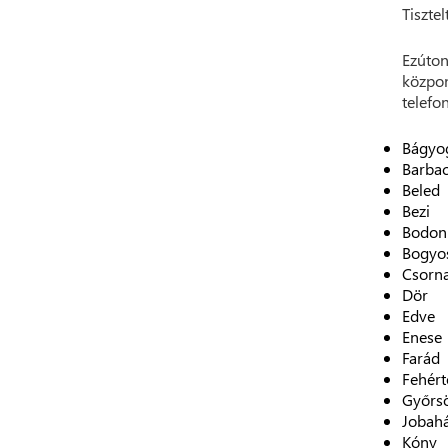
Tisztel
Ezúton
közpon
telefo
Bágyo
Barba
Beled
Bezi
Bodon
Bogyo
Csorn
Dör
Edve
Enese
Farád
Fehért
Győrs
Jobah
Kóny