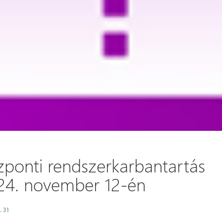
zponti rendszerkarbantartás
24. november 12-én
. 31