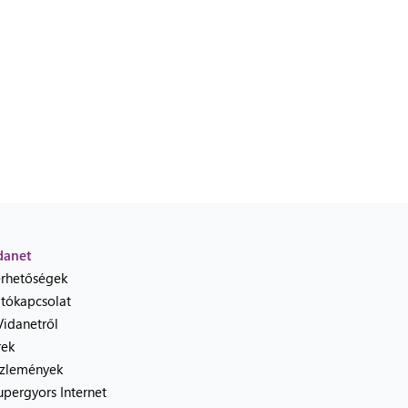
danet
érhetőségek
jtókapcsolat
Vidanetről
rek
zlemények
upergyors Internet