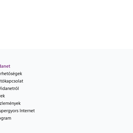
danet
érhetőségek
jtókapcsolat
Vidanetről
rek
zlemények
upergyors Internet
ogram