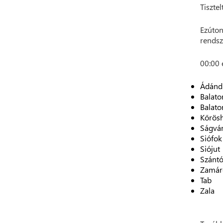
Tisztel
Ezúton
rendsz
00:00 
Ádánd
Balato
Balato
Kőrös
Ságvá
Siófok
Siójut
Szánt
Zamár
Tab
Zala