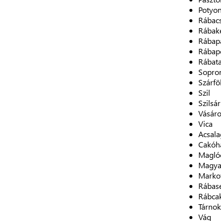
Potyo
Rábac
Rábak
Rábap
Rábap
Rábat
Sopro
Szárfö
Szil
Szilsá
Vásáro
Vica
Acsala
Cakóh
Magló
Magya
Marko
Rábas
Rábca
Tárnok
Vág