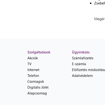
Zsebe
Megért
Szolgáltatások
Ügyintézés
Akciók
Számlafizetés
TV
E-számla
Internet
Előfizetés módosítás
Telefon
Adatvédelem
Csomagok
Digitális Jólét
Alapcsomag