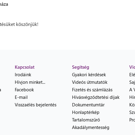
háza
ésüket köszönjük!
Kapcsolat
Segítség
Vi
Irodáink
Gyakori kérdések
El
Hívjon minket...
Videós útmutatók
Sa
a
Facebook
Fizetés és számlázás
A 
E-mail
Hívásvégződtetési díjak
Hí
Visszaélés bejelentés
Dokumentumtár
Kö
Honlaptérkép
Sz
Tartalomszűrő
Pr
Akadálymentesség