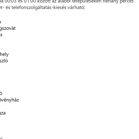
á 00:03 és 01:00 között az alábbi településeken néhány perces
et- és telefonszolgáltatás-kiesés várható:
a
gszovát
cs
hely
szló
ó
övényház
áza
ri