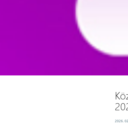
Kö
20
2026. 02