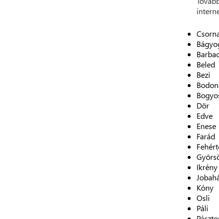
Tovább
intern
Csorn
Bágyo
Barba
Beled
Bezi
Bodon
Bogyo
Dör
Edve
Enese
Farád
Fehért
Győrs
Ikrény
Jobah
Kóny
Osli
Páli
Pászto