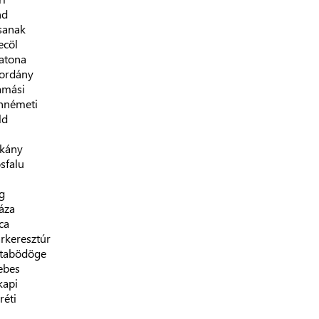
nd
sanak
ecöl
atona
ordány
amási
nnémeti
ld
rkány
sfalu
g
áza
ca
rkeresztúr
tabödöge
ebes
kapi
réti