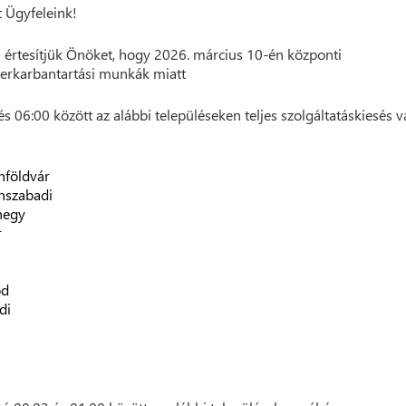
t Ügyfeleink!
 értesítjük Önöket, hogy 2026. március 10-én központi
erkarbantartási munkák miatt
és 06:00 között az alábbi településeken teljes szolgáltatáskiesés v
nföldvár
nszabadi
hegy
r
ód
di