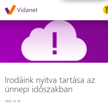
Irodáink nyitva tartása az ün
Irodáink nyitva tartása az
ünnepi időszakban
2020. 12. 18