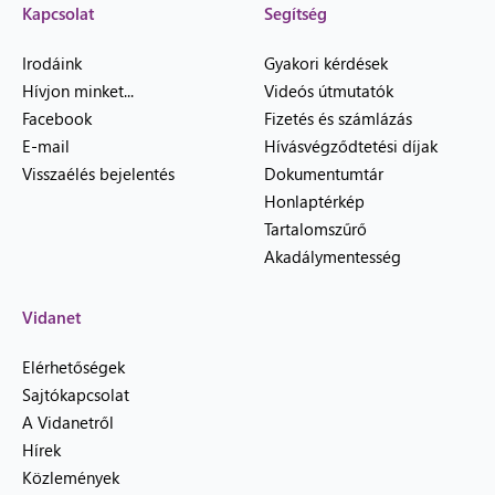
Kapcsolat
Segítség
Irodáink
Gyakori kérdések
Hívjon minket...
Videós útmutatók
Facebook
Fizetés és számlázás
E-mail
Hívásvégződtetési díjak
Visszaélés bejelentés
Dokumentumtár
Honlaptérkép
Tartalomszűrő
Akadálymentesség
Vidanet
Elérhetőségek
Sajtókapcsolat
A Vidanetről
Hírek
Közlemények