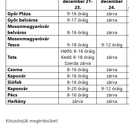
december 21-
december
23.
24.
Győr Pláza
9-16 óráig
zárva
Győr belváros
9-17 óráig
zárva
Mosonmagyaróvár
belváros
8-16 óráig
zárva
Mosonmagyaróvár
Tesco
9-18 óráig
9-12 óráig
Hétfő: 8-16 óráig
Tata
Kedd: 8-18 óráig
zárva
Szerda: zárva
Csorna
8-16 óráig
zárva
Kapuvár
8-16 óráig
zárva
Siófok
8-16 óráig
zárva
Kaposvár
9-20 óráig
9-12 óráig
Pécs
8-16 óráig
zárva
Harkány
zárva
zárva
Köszsönjük megértésüket!