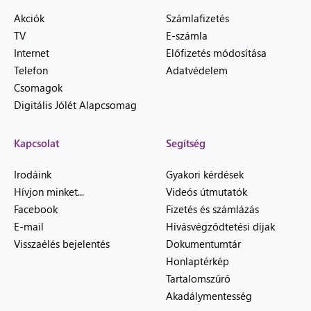
Akciók
Számlafizetés
TV
E-számla
Internet
Előfizetés módosítása
Telefon
Adatvédelem
Csomagok
Digitális Jólét Alapcsomag
Kapcsolat
Segítség
Irodáink
Gyakori kérdések
Hívjon minket...
Videós útmutatók
Facebook
Fizetés és számlázás
E-mail
Hívásvégződtetési díjak
Visszaélés bejelentés
Dokumentumtár
Honlaptérkép
Tartalomszűrő
Akadálymentesség