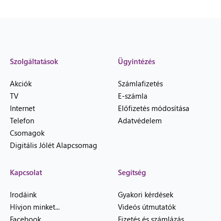
Szolgáltatások
Ügyintézés
Akciók
Számlafizetés
TV
E-számla
Internet
Előfizetés módosítása
Telefon
Adatvédelem
Csomagok
Digitális Jólét Alapcsomag
Kapcsolat
Segítség
Irodáink
Gyakori kérdések
Hívjon minket...
Videós útmutatók
Facebook
Fizetés és számlázás