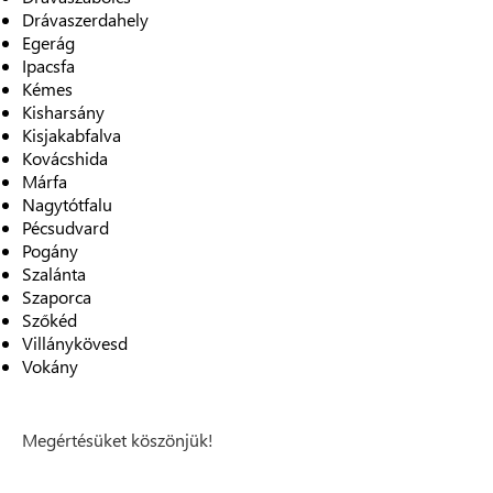
Drávaszerdahely
Egerág
Ipacsfa
Kémes
Kisharsány
Kisjakabfalva
Kovácshida
Márfa
Nagytótfalu
Pécsudvard
Pogány
Szalánta
Szaporca
Szőkéd
Villánykövesd
Vokány
Megértésüket köszönjük!