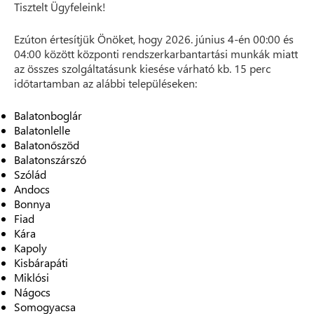
Tisztelt Ügyfeleink!
Ezúton értesítjük Önöket, hogy 2026. június 4-én 00:00 és
04:00 között központi rendszerkarbantartási munkák miatt
az összes szolgáltatásunk kiesése várható kb. 15 perc
időtartamban az alábbi településeken:
Balatonboglár
Balatonlelle
Balatonőszöd
Balatonszárszó
Szólád
Andocs
Bonnya
Fiad
Kára
Kapoly
Kisbárapáti
Miklósi
Nágocs
Somogyacsa