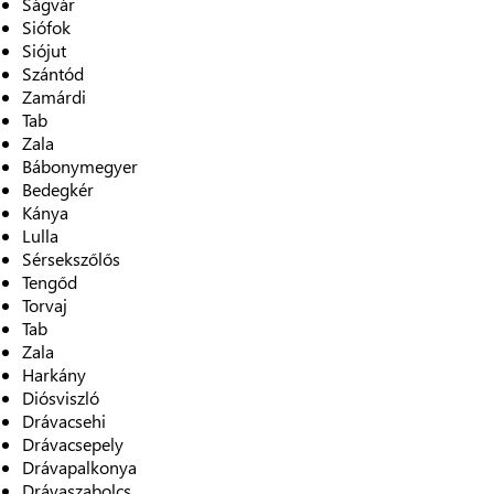
Ságvár
Siófok
Siójut
Szántód
Zamárdi
Tab
Zala
Bábonymegyer
Bedegkér
Kánya
Lulla
Sérsekszőlős
Tengőd
Torvaj
Tab
Zala
Harkány
Diósviszló
Drávacsehi
Drávacsepely
Drávapalkonya
Drávaszabolcs