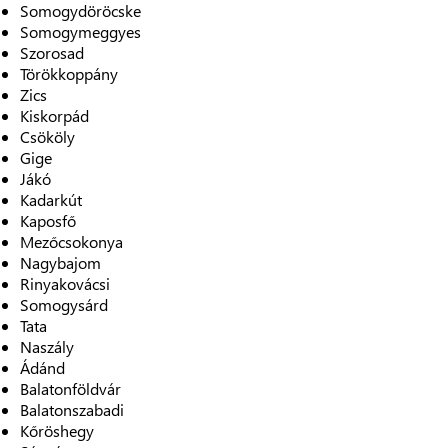
Somogydöröcske
Somogymeggyes
Szorosad
Törökkoppány
Zics
Kiskorpád
Csököly
Gige
Jákó
Kadarkút
Kaposfő
Mezőcsokonya
Nagybajom
Rinyakovácsi
Somogysárd
Tata
Naszály
Ádánd
Balatonföldvár
Balatonszabadi
Kőröshegy