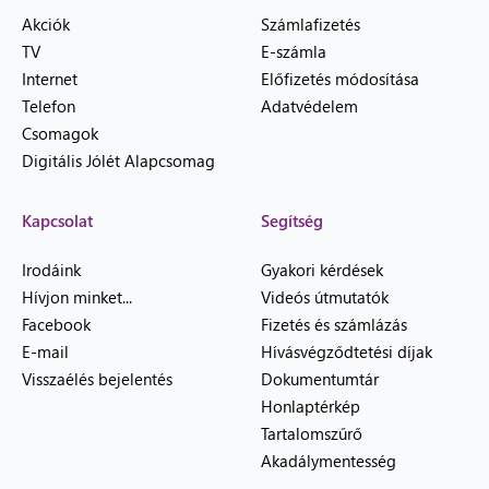
Akciók
Számlafizetés
TV
E-számla
Internet
Előfizetés módosítása
Telefon
Adatvédelem
Csomagok
Digitális Jólét Alapcsomag
Kapcsolat
Segítség
Irodáink
Gyakori kérdések
Hívjon minket...
Videós útmutatók
Facebook
Fizetés és számlázás
E-mail
Hívásvégződtetési díjak
Visszaélés bejelentés
Dokumentumtár
Honlaptérkép
Tartalomszűrő
Akadálymentesség