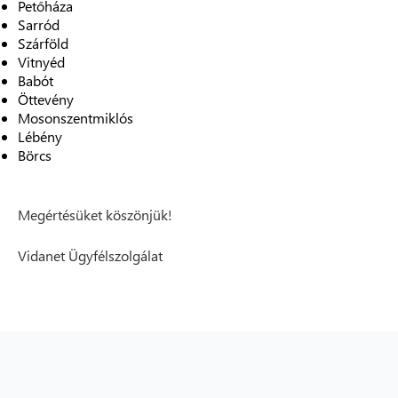
Petőháza
Sarród
Szárföld
Vitnyéd
Babót
Öttevény
Mosonszentmiklós
Lébény
Börcs
Megértésüket köszönjük!
Vidanet Ügyfélszolgálat