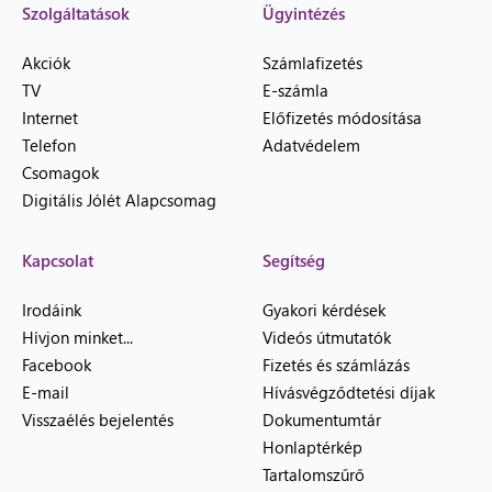
Szolgáltatások
Ügyintézés
Akciók
Számlafizetés
TV
E-számla
Internet
Előfizetés módosítása
Telefon
Adatvédelem
Csomagok
Digitális Jólét Alapcsomag
Kapcsolat
Segítség
Irodáink
Gyakori kérdések
Hívjon minket...
Videós útmutatók
Facebook
Fizetés és számlázás
E-mail
Hívásvégződtetési díjak
Visszaélés bejelentés
Dokumentumtár
Honlaptérkép
Tartalomszűrő