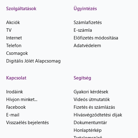
Szolgáltatások
Ügyintézés
Akciók
Számlafizetés
TV
E-számla
Internet
Előfizetés módosítása
Telefon
Adatvédelem
Csomagok
Digitális Jólét Alapcsomag
Kapcsolat
Segítség
Irodáink
Gyakori kérdések
Hívjon minket...
Videós útmutatók
Facebook
Fizetés és számlázás
E-mail
Hívásvégződtetési díjak
Visszaélés bejelentés
Dokumentumtár
Honlaptérkép
Tartalomszűrő