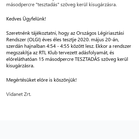
másodpercre "tesztadás" szöveg kerül kisugárzásra.
Kedves Ügyfelünk!
Szeretnénk tájékoztatni, hogy az Országos Légiriasztási
Rendszer (OLGI) éves éles tesztje 2020. május 20-án,
szerdán hajnalban 4:54 - 4:55 között lesz. Ekkor a rendszer
megszakítja az RTL Klub tervezett adásfolyamát, és
előreláthatóan 15 másodpercre TESZTADÁS szöveg kerül
kisugárzásra.
Megértésüket előre is köszönjük!
Vidanet Zrt.