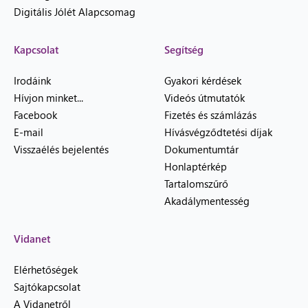
Digitális Jólét Alapcsomag
Kapcsolat
Segítség
Irodáink
Gyakori kérdések
Hívjon minket...
Videós útmutatók
Facebook
Fizetés és számlázás
E-mail
Hívásvégződtetési díjak
Visszaélés bejelentés
Dokumentumtár
Honlaptérkép
Tartalomszűrő
Akadálymentesség
Vidanet
Elérhetőségek
Sajtókapcsolat
A Vidanetről