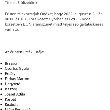
Tisztelt Előfizetőink!
Ezúton tájékoztatjuk Önöket, hogy 2022. augusztus 31-én
08:00 és 16:00 óra között Győrben az GY085 node
körzetben E.ON áramszünet miatt teljes szolgáltatáskiesés
várható.
Az érintett utcák listája:
Brassói
Csortos Gyula
Erdélyi
Farkas Márton
Hegytető
Isaszeg
József Attila
Kárpát
Kisdiófa
Móra Ferenc tér