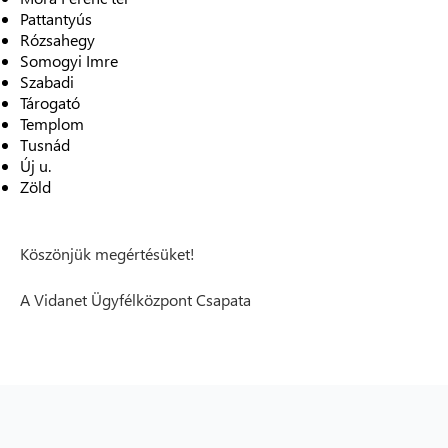
Pattantyús
Rózsahegy
Somogyi Imre
Szabadi
Tárogató
Templom
Tusnád
Új u.
Zöld
Köszönjük megértésüket!
A Vidanet Ügyfélközpont Csapata