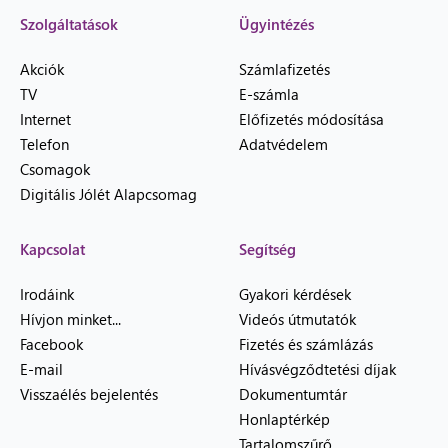
Szolgáltatások
Ügyintézés
Akciók
Számlafizetés
TV
E-számla
Internet
Előfizetés módosítása
Telefon
Adatvédelem
Csomagok
Digitális Jólét Alapcsomag
Kapcsolat
Segítség
Irodáink
Gyakori kérdések
Hívjon minket...
Videós útmutatók
Facebook
Fizetés és számlázás
E-mail
Hívásvégződtetési díjak
Visszaélés bejelentés
Dokumentumtár
Honlaptérkép
Tartalomszűrő