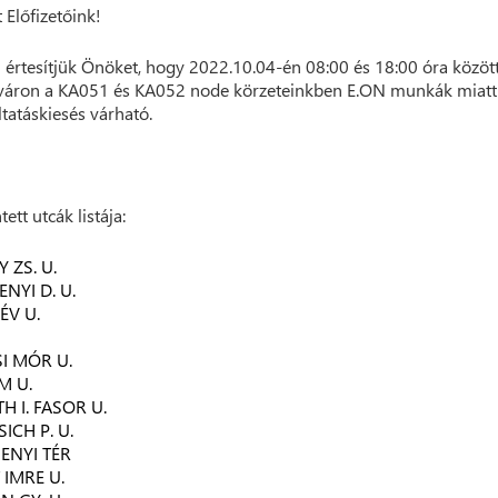
t Előfizetőink!
 értesítjük Önöket, hogy 2022.10.04-én 08:00 és 18:00 óra közöt
áron a KA051 és KA052 node körzeteinkben E.ON munkák miatt 
ltatáskiesés várható.
tett utcák listája:
 ZS. U.
NYI D. U.
ÉV U.
I MÓR U.
M U.
H I. FASOR U.
ICH P. U.
ENYI TÉR
 IMRE U.