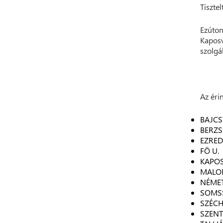
Tisztel
Ezúton
Kaposv
szolgá
Az érin
BAJCSY
BERZSE
EZRED
FÖ U.
KAPOS
MALO
NÉMET
SOMSS
SZÉCH
SZENT