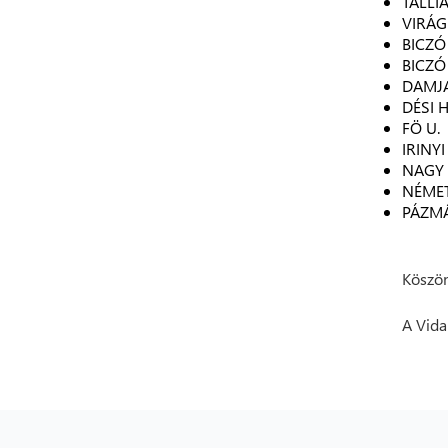
TALLIÁ
VIRÁG
BICZÓ 
BICZÓ 
DAMJA
DÉSI 
FÖ U.
IRINYI 
NAGY 
NÉMET
PÁZMÁ
Köszön
A Vida