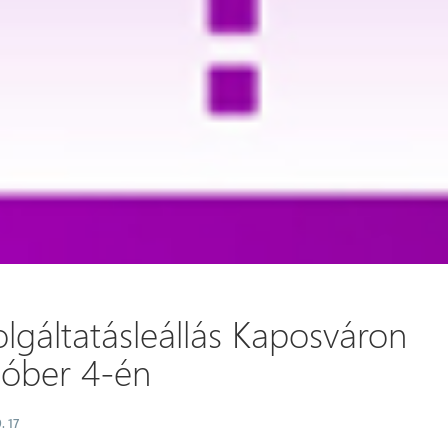
lgáltatásleállás Kaposváron
tóber 4-én
. 17