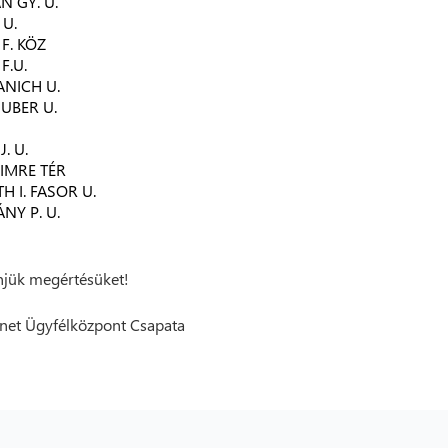
N GY. U.
 U.
F. KÖZ
F.U.
NICH U.
HUBER U.
J. U.
IMRE TÉR
H I. FASOR U.
NY P. U.
jük megértésüket!
net Ügyfélközpont Csapata