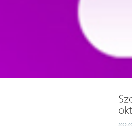
Szo
ok
2022. 09