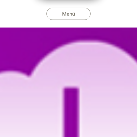
Menü
n október 4-én