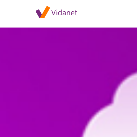
Szolgáltatásleállás Kaposváro