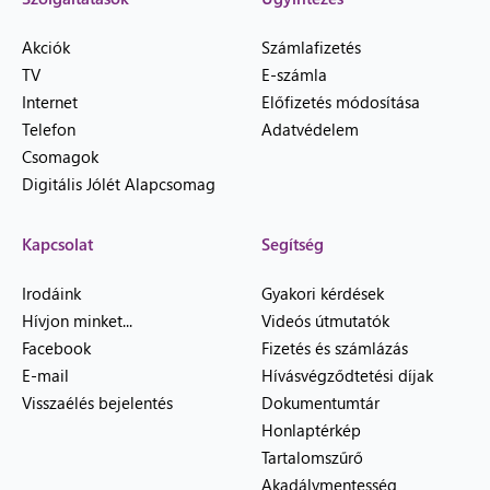
Akciók
Számlafizetés
TV
E-számla
Internet
Előfizetés módosítása
Telefon
Adatvédelem
Csomagok
Digitális Jólét Alapcsomag
Kapcsolat
Segítség
Irodáink
Gyakori kérdések
Hívjon minket...
Videós útmutatók
Facebook
Fizetés és számlázás
E-mail
Hívásvégződtetési díjak
Visszaélés bejelentés
Dokumentumtár
Honlaptérkép
Tartalomszűrő
Akadálymentesség