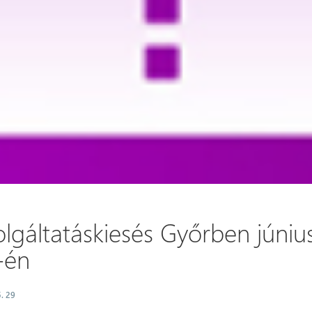
lgáltatáskiesés Győrben júniu
-én
. 29