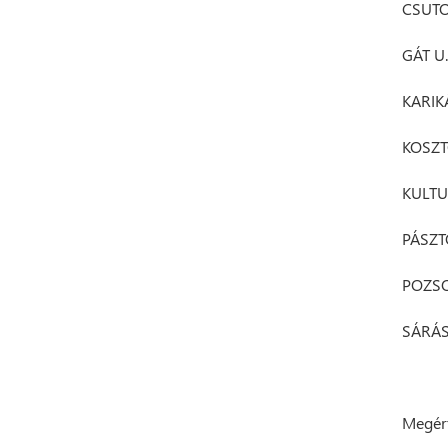
CSUTO
GÁT U.
KARIK
KOSZT
KULTU
PÁSZT
POZSO
SÁRÁS
Megért