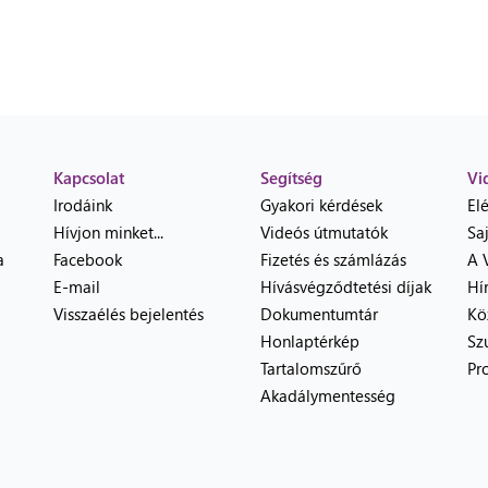
Kapcsolat
Segítség
Vi
Irodáink
Gyakori kérdések
El
Hívjon minket...
Videós útmutatók
Sa
a
Facebook
Fizetés és számlázás
A 
E-mail
Hívásvégződtetési díjak
Hí
Visszaélés bejelentés
Dokumentumtár
Kö
Honlaptérkép
Sz
Tartalomszűrő
Pr
Akadálymentesség