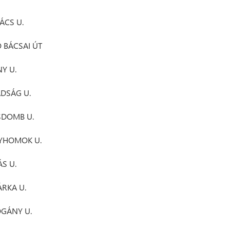
ÁCS U.
 BÁCSAI ÚT
Y U.
DSÁG U.
SDOMB U.
YHOMOK U.
S U.
RKA U.
GÁNY U.