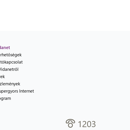
danet
érhetőségek
jtókapcsolat
Vidanetről
rek
zlemények
upergyors Internet
ogram
1203