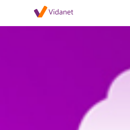
Szolgáltatáskiesés Győrben jú