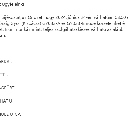
t Ügyfeleink!
 tájékoztatjuk Önöket, hogy 2024. június 24-én várhatóan 08:00 
óráig Győr (Kisbácsa) GY033-A és GY033-B node körzeteinket éri
ett E.on munkák miatt teljes szolgáltatáskiesés várható az alábbi
an:
RKA U.
TE U.
AGFÜRT U.
ÁT U.
ÜLE UTCA