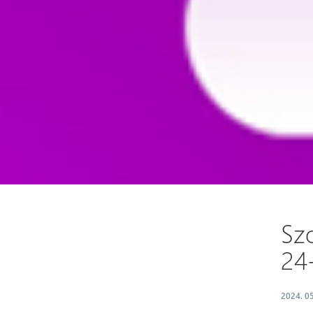
Szo
24
2024. 05