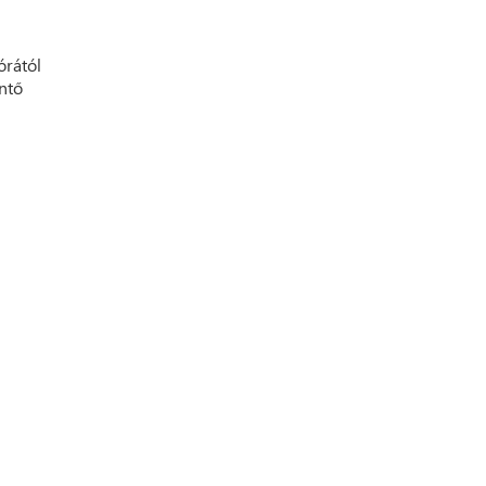
órától
ntő