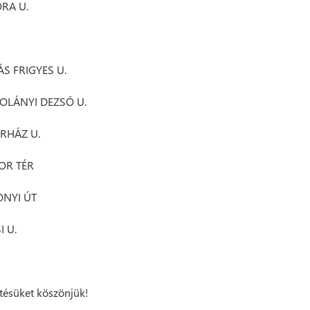
RA U.
ÁS FRIGYES U.
OLÁNYI DEZSŐ U.
RHÁZ U.
OR TÉR
NYI ÚT
I U.
ésüket köszönjük!