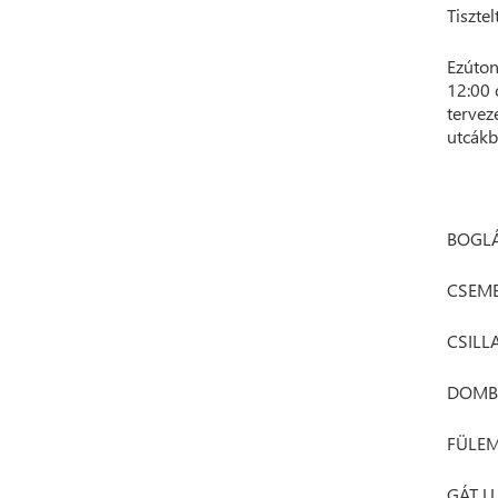
Tisztel
Ezúton
12:00 
tervez
utcákb
BOGLÁ
CSEME
CSILL
DOMBH
FÜLEM
GÁT U.