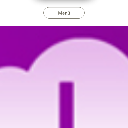
Menü
nius 24-én