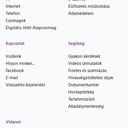
Internet
Előfizetés módosítása
Telefon
Adatvédelem
Csomagok
Digitális Jólét Alapcsomag
Kapcsolat
Segítség
Irodáink
Gyakori kérdések
Hívjon minket...
Videós útmutatók
Facebook
Fizetés és számlázás
E-mail
Hívásvégződtetési díjak
Visszaélés bejelentés
Dokumentumtár
Honlaptérkép
Tartalomszűrő
Akadálymentesség
Vidanet