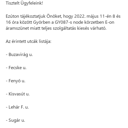
Tisztelt Ügyfeleink!
Ezúton tájékoztatjuk Önöket, hogy 2022. május 11-én 8 és
16 óra között Győrben a GY087-s node körzetben E-on
áramszünet miatt teljes szolgáltatás kiesés várható.
Az érintett utcák listája:
- Buzavirág u.
- Fecske u.
- Fenyő u.
- Kisvasút u.
- Lehár F. u.
- Sugár u.