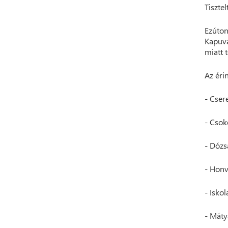
Tisztel
Ezúton
Kapuvá
miatt t
Az érin
- Cser
- Csok
- Dózs
- Honv
- Iskol
- Mátyá