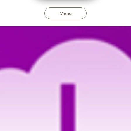
Menü
n május 13-án