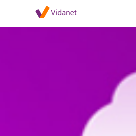
Szolgáltatás-kiesés Kapuváro