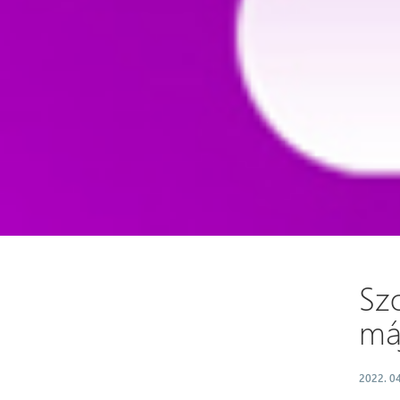
Sz
má
2022. 04