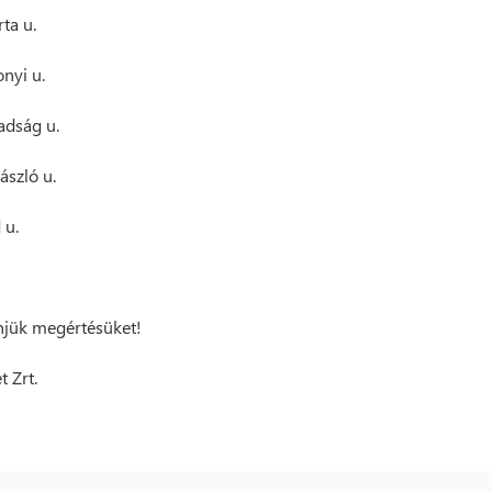
rta u.
onyi u.
adság u.
László u.
 u.
jük megértésüket!
t Zrt.