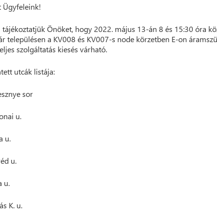
t Ügyfeleink!
 tájékoztatjük Önöket, hogy 2022. május 13-án 8 és 15:30 óra kö
r településen a KV008 és KV007-s node körzetben E-on áramsz
eljes szolgáltatás kiesés várható.
tett utcák listája:
esznye sor
onai u.
a u.
éd u.
a u.
s K. u.