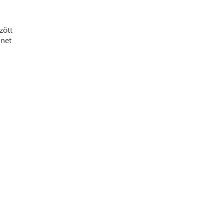
zött
ünet