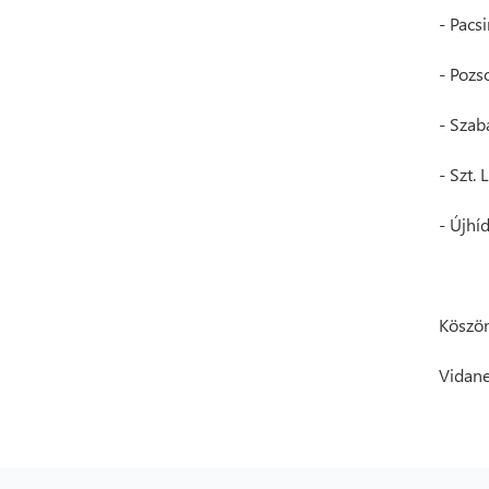
- Pacsi
- Pozs
- Szab
- Szt. 
- Újhíd
Köszön
Vidane