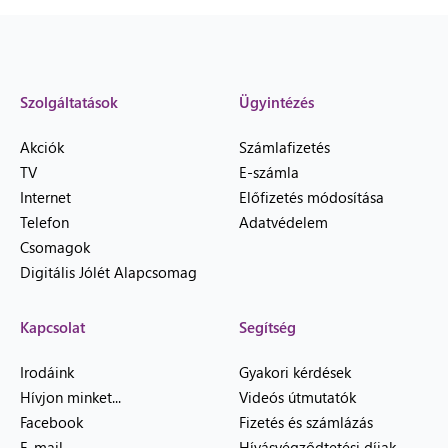
Szolgáltatások
Ügyintézés
Akciók
Számlafizetés
TV
E-számla
Internet
Előfizetés módosítása
Telefon
Adatvédelem
Csomagok
Digitális Jólét Alapcsomag
Kapcsolat
Segítség
Irodáink
Gyakori kérdések
Hívjon minket...
Videós útmutatók
Facebook
Fizetés és számlázás
E-mail
Hívásvégződtetési díjak