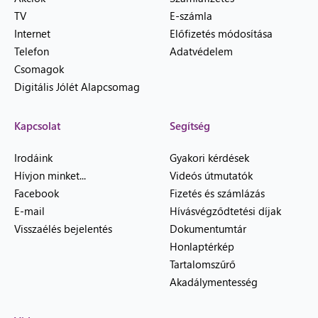
TV
E-számla
Internet
Előfizetés módosítása
Telefon
Adatvédelem
Csomagok
Digitális Jólét Alapcsomag
Kapcsolat
Segítség
Irodáink
Gyakori kérdések
Hívjon minket...
Videós útmutatók
Facebook
Fizetés és számlázás
E-mail
Hívásvégződtetési díjak
Visszaélés bejelentés
Dokumentumtár
Honlaptérkép
Tartalomszűrő
Akadálymentesség