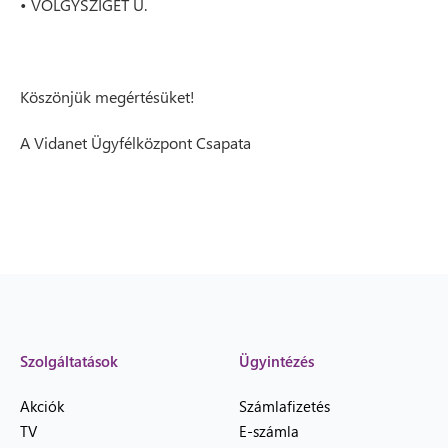
• VÖLGYSZIGET U.
Köszönjük megértésüket!
A Vidanet Ügyfélközpont Csapata
Szolgáltatások
Ügyintézés
Akciók
Számlafizetés
TV
E-számla