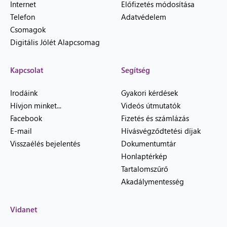
Internet
Előfizetés módosítása
Telefon
Adatvédelem
Csomagok
Digitális Jólét Alapcsomag
Kapcsolat
Segítség
Irodáink
Gyakori kérdések
Hívjon minket...
Videós útmutatók
Facebook
Fizetés és számlázás
E-mail
Hívásvégződtetési díjak
Visszaélés bejelentés
Dokumentumtár
Honlaptérkép
Tartalomszűrő
Akadálymentesség
Vidanet