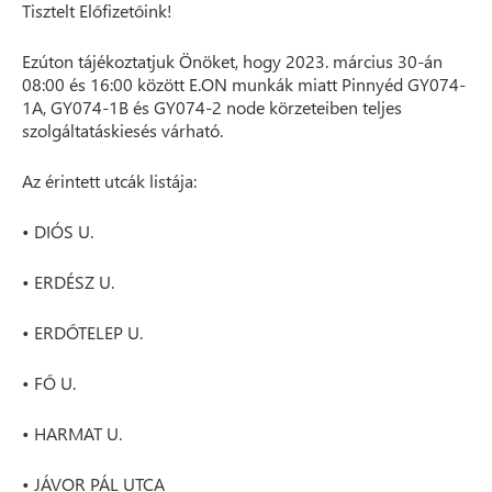
Tisztelt Előfizetőink!
Ezúton tájékoztatjuk Önöket, hogy 2023. március 30-án
08:00 és 16:00 között E.ON munkák miatt Pinnyéd GY074-
1A, GY074-1B és GY074-2 node körzeteiben teljes
szolgáltatáskiesés várható.
Az érintett utcák listája:
• DIÓS U.
• ERDÉSZ U.
• ERDŐTELEP U.
• FŐ U.
• HARMAT U.
• JÁVOR PÁL UTCA