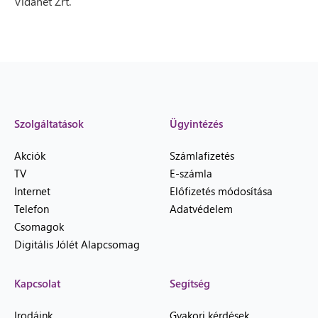
Vidanet Zrt.
Szolgáltatások
Ügyintézés
Akciók
Számlafizetés
TV
E-számla
Internet
Előfizetés módosítása
Telefon
Adatvédelem
Csomagok
Digitális Jólét Alapcsomag
Kapcsolat
Segítség
Irodáink
Gyakori kérdések