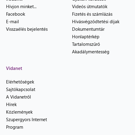
Hívjon minket...
Videós útmutatók
Facebook
Fizetés és számlázás
E-mail
Hívásvégződtetési díjak
Visszaélés bejelentés
Dokumentumtár
Honlaptérkép
Tartalomszűrő
Akadálymentesség
Vidanet
Elérhetőségek
Sajtókapcsolat
A Vidanetről
Hírek
Közlemények
Szupergyors Internet
Program