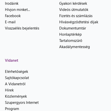
Irodáink
Gyakori kérdések
Hívjon minket...
Videós útmutatók
Facebook
Fizetés és számlázás
E-mail
Hívásvégződtetési díjak
Visszaélés bejelentés
Dokumentumtár
Honlaptérkép
Tartalomszűrő
Akadálymentesség
Vidanet
Elérhetőségek
Sajtókapcsolat
A Vidanetről
Hírek
Közlemények
Szupergyors Internet
Program