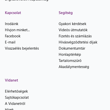
Kapcsolat
Segítség
Irodáink
Gyakori kérdések
Hívjon minket...
Videós útmutatók
Facebook
Fizetés és számlázás
E-mail
Hívásvégződtetési díjak
Visszaélés bejelentés
Dokumentumtár
Honlaptérkép
Tartalomszűrő
Akadálymentesség
Vidanet
Elérhetőségek
Sajtókapcsolat
A Vidanetről
Hírek