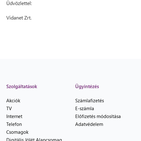
Üdvözlettel:
Vidanet Zrt.
Szolgáltatások
Ügyintézés
Akciók
Számlafizetés
TV
E-számla
Internet
Előfizetés módosítása
Telefon
Adatvédelem
Csomagok
Digitális Jólét Alapcsomag