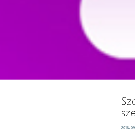
Szo
sz
2018. 09