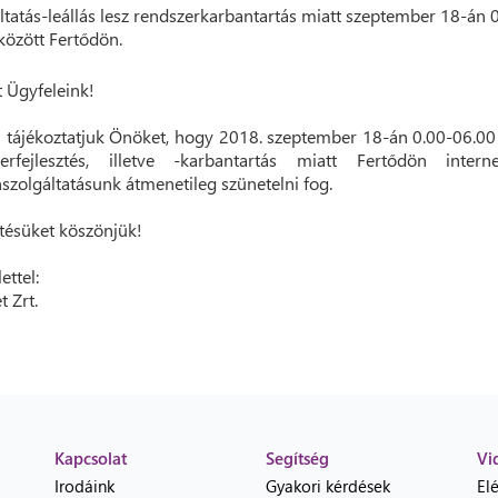
ltatás-leállás lesz rendszerkarbantartás miatt szeptember 18-án 
között Fertődön.
t Ügyfeleink!
 tájékoztatjuk Önöket, hogy 2018. szeptember 18-án 0.00-06.00
zerfejlesztés, illetve -karbantartás miatt Fertődön intern
nszolgáltatásunk átmenetileg szünetelni fog.
ésüket köszönjük!
ettel:
t Zrt.
Kapcsolat
Segítség
Vi
Irodáink
Gyakori kérdések
El