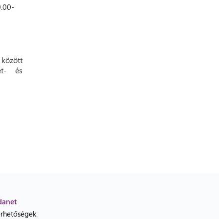
0.00-
 között
et- és
danet
érhetőségek