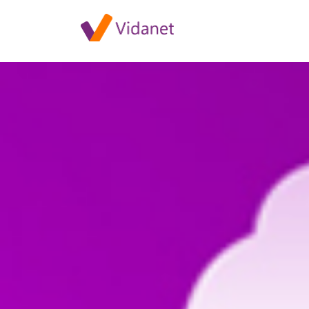
Szolgáltatás-leállás Fertődön