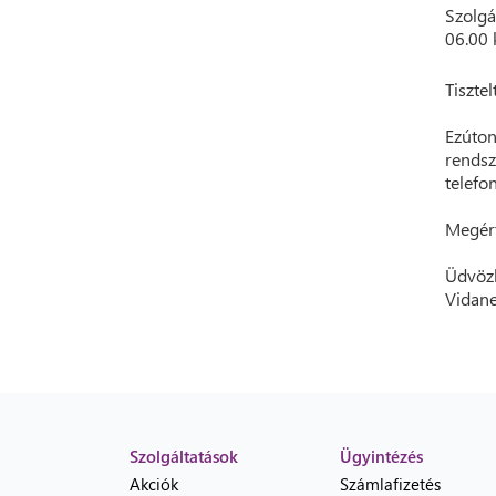
Szolgá
06.00 
Tisztel
Ezúton
rends
telefo
Megért
Üdvözl
Vidane
Szolgáltatások
Ügyintézés
Akciók
Számlafizetés